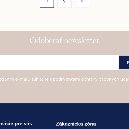
1
2
Odoberať newsletter
ožením e-mailu súhlasíte s
podmienkami ochrany osobných úda
rmácie pre vás
Zákaznícka zóna