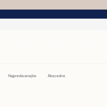
a
Jedáleň
Obývacia izba
Spálňa
Najpredávanejšie
Abecedne