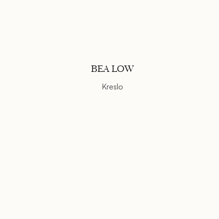
v
v
BEA LOW
Kreslo