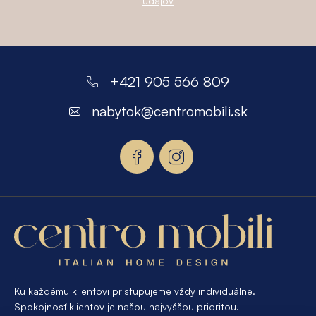
údajov
i
e
p
Z
r
á
+421 905 566 809
v
p
k
nabytok
@
centromobili.sk
y
ä
v
t
ý
i
p
i
e
s
u
Ku každému klientovi pristupujeme vždy individuálne.
Spokojnosť klientov je našou najvyššou prioritou.