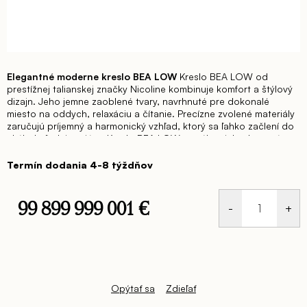
Elegantné moderne kreslo BEA LOW
Kreslo BEA LOW od
prestížnej talianskej značky Nicoline kombinuje komfort a štýlový
dizajn. Jeho jemne zaoblené tvary, navrhnuté pre dokonalé
miesto na oddych, relaxáciu a čítanie.
Precízne zvolené materiály
zaručujú príjemný a harmonický vzhľad, ktorý sa ľahko začlení do
akéhokoľvek interiéru.
Kreslo BEA LOW ponúka nielen luxusné
pohodlie, ale aj estetický zážitok, čím sa stáva výrazným
dizajnovým prvkom vášho priestoru.
Zvoľte si kreslo BEA LOW a
Termín dodania 4-8 týždňov
zažite dokonalý komfort s talianskou remeselnou kvalitou.
Navrhnite si svoj unikát a doplňte interiér o nevšedne krásnu a
originálne kreslo BEA.
Pre maximálne pohodlie môžete doplniť
99 899 999 001 €
kreslo BEA aj o taburetky v dvoch prevedeniach.
Rozmery kresla
BEA LOW: š.74 x hl.86 x v.42/76 cm
Hĺbka sedu: 62 cm
Jednotková
cena:
Opýtať sa
Zdieľať