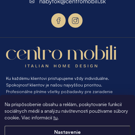
nabytok
@
centromobili.sk
ä
t
i
e
Ku každému klientovi pristupujeme vždy individuálne.
Spokojnosť klientov je našou najvyššou prioritou.
Profesionálne plníme všetky požiadavky pre zariadenie
interiéru od A po Z. Ak požadujete návrh a výrobu atypického
Na prispôsobenie obsahu a reklám, poskytovanie funkcií
nábytku na mieru, presne pre váš interiér, je pre nás
sociálnych médií a analýzu návštevnosti používame súbory
samozrejmosťou Vám vyhovieť.
cookie. Viac informácií
tu
.
Informácie pre vás
Nastavenie