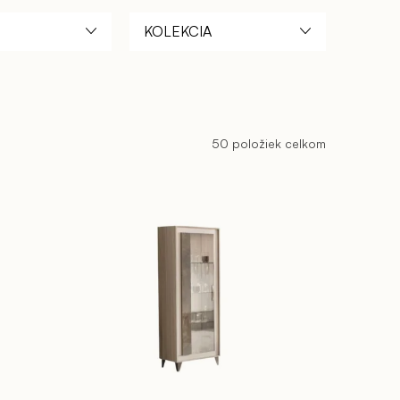
cami a LED svetlami pre Vás ideálnou voľbou.
KOLEKCIA
 a prevedení. Mame na výber kúsky so sklom, drevené
u dokonca umiestniť na chodbu. Nástenné vitríny
ich najcennejších predmetov.
50
položiek celkom