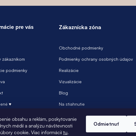
rmácie pre vás
Zákaznícka zóna
Obchodné podmienky
y zákazníkom
Podmienky ochrany osobných údajov
ie podmienky
Realizácie
va
Vizualizácie
kt
Blog
ené ♥
Na stiahnutie
Prihlásenie
benie obsahu a reklám, poskytovanie
Odmietnuť
álnych médií a analýzu návštevnosti
úbory cookie. Viac informácií
tu
.