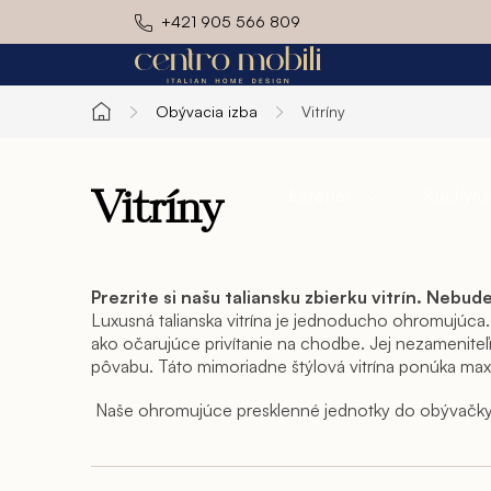
Prejsť
+421 905 566 809
na
obsah
Obývacia izba
Vitríny
Domov
Exteriér
Kuchyň
Vitríny
Prezrite si našu taliansku zbierku vitrín. Nebud
Luxusná talianska vitrína je jednoducho ohromujúca. 
ako očarujúce privítanie na chodbe. Jej nezameniteľn
pôvabu. Táto mimoriadne štýlová vitrína ponúka maxi
Naše ohromujúce presklenné jednotky do obývačky do
niečo, čo zapadne do Vášho štýlu. Nájdete tu rohové
úložné jednotky, ktoré ponúkajú množstvo policové