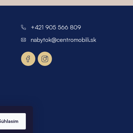
+421 905 566 809
nabytok
@
centromobili.sk
Súhlasím