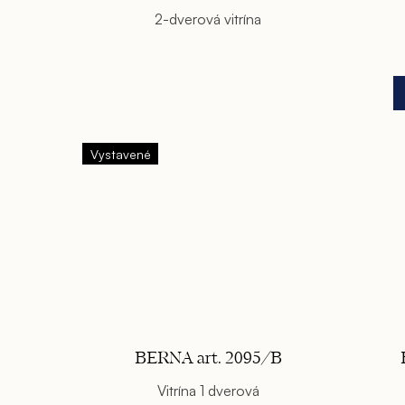
2-dverová vitrína
Vystavené
BERNA art. 2095/B
Vitrína 1 dverová