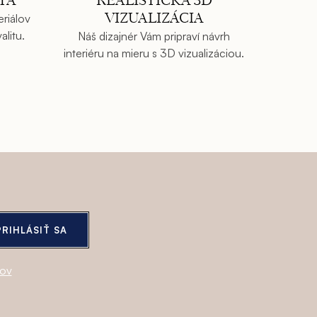
TA
REALISTICKÁ 3D
eriálov
VIZUALIZÁCIA
litu.
Náš dizajnér Vám pripraví návrh
interiéru na mieru s 3D vizualizáciou.
PRIHLÁSIŤ SA
jov