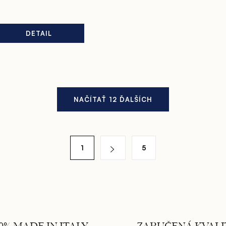
DETAIL
NAČÍTAŤ 12 ĎALŠÍCH
1
5