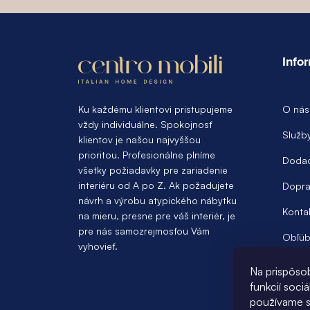
Z
á
Info
p
ä
Ku každému klientovi pristupujeme
O nás
vždy individuálne. Spokojnosť
t
Služb
klientov je našou najvyššou
prioritou. Profesionálne plníme
i
Dodac
všetky požiadavky pre zariadenie
e
interiéru od A po Z. Ak požadujete
Dopra
návrh a výrobu atypického nábytku
Konta
na mieru, presne pre váš interiér, je
pre nás samozrejmosťou Vám
Obľúb
vyhovieť.
Na prispôso
funkcií soci
používame s