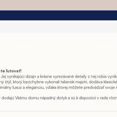
a
Jedáleň
Obývacia izba
Spálňa
ete ľutovať!
Jej vynikajúci dizajn a krásne vyrezávané detaily z nej robia vyn
ý štýl, ktorý bezchybne vykonali talianski majstri, dodáva klasic
málny luxus a eleganciu, vďaka ktorej môžete predvádzať svoje n
dajú Vášmu domu nápadný dotyk a sú k dispozícii v rade rôznych
 vitríny do stiesnených priestorov alebo, ak potrebujete niečo 
ho priestoru na predvádzanie všetkých vašich zbierkových pred