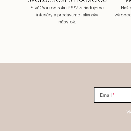
SPOLOČNOSŤ S TRADÍCIOU
1
v
p
S vášňou od roku 1992 zariaďujeme
Naše
a
interiéry a predávame taliansky
výrobco
r
nábytok.
n
v
i
k
e
y
v
ý
p
i
s
Email
u
Vl