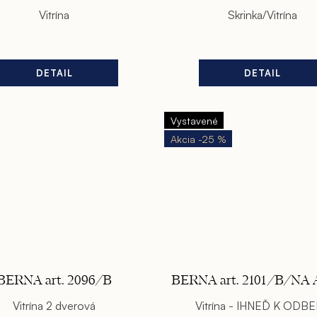
Vitrína
Skrinka/Vitrína
DETAIL
DETAIL
Vystavené
-25 %
BERNA art. 2096/B
BERNA art. 2101/B/NA
Vitrína 2 dverová
Vitrína - IHNEĎ K ODB