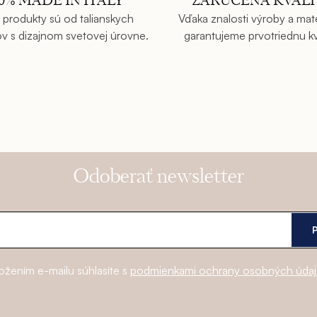
00% MADE IN ITALY
ZARUČENÁ KVALI
 produkty sú od talianskych
Vďaka znalosti výroby a mat
v s dizajnom svetovej úrovne.
garantujeme prvotriednu kva
Odoberať newsletter
ožením e-mailu súhlasíte s
podmienkami ochrany osobných úda