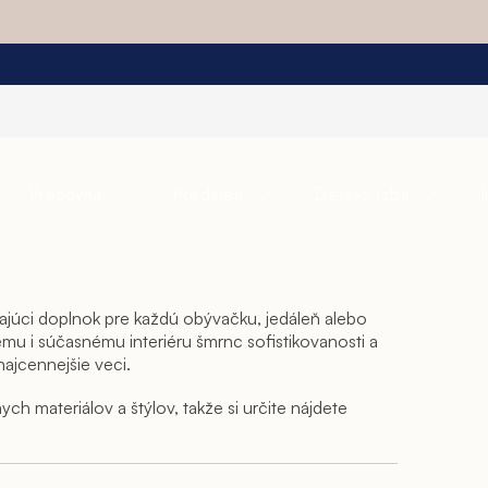
Pracovňa
Predsieň
Detská izba
ikajúci doplnok pre každú obývačku, jedáleň alebo
kému i súčasnému interiéru šmrnc sofistikovanosti a
ajcennejšie veci.
 materiálov a štýlov, takže si určite nájdete
väčšie, náš sortiment obsahuje praktické dvojdverové
metov.