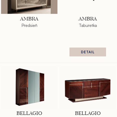
o
p
d
r
u
o
AMBRA
AMBRA
Predsieň
Taburetka
k
d
t
u
o
k
DETAIL
v
t
o
v
BELLAGIO
BELLAGIO