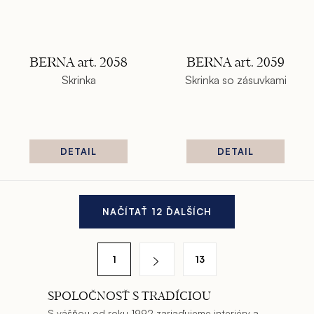
BERNA art. 2058
BERNA art. 2059
Skrinka
Skrinka so zásuvkami
DETAIL
DETAIL
O
NAČÍTAŤ 12 ĎALŠÍCH
v
l
S
á
1
13
t
d
r
a
SPOLOČNOSŤ S TRADÍCIOU
á
c
S vášňou od roku 1992 zariaďujeme interiéry a