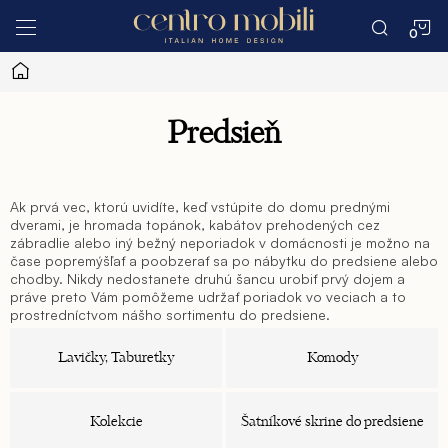
Prejsť
N
na
obsah
Domov
K
Predsieň
Ak prvá vec, ktorú uvidíte, keď vstúpite do domu prednými
dverami, je hromada topánok, kabátov prehodených cez
zábradlie alebo iný bežný neporiadok v domácnosti je možno na
čase popremýšľať a poobzerať sa po nábytku do predsiene alebo
chodby. Nikdy nedostanete druhú šancu urobiť prvý dojem a
práve preto Vám pomôžeme udržať poriadok vo veciach a to
prostredníctvom nášho sortimentu do predsiene.
Je to tiež miesto, cez ktoré často iba beháme, miesto, kde
Lavičky, Taburetky
Komody
nechávame zablatené topánky a mokré pláštenky, miesto, kde sa
hromadia kľúče a miesto, kde trávime málo až žiadny čas.
Rozmýšľali ste niekedy o tom, že by ste zo svojej chodby urobili
opak?
Kolekcie
Šatníkové skrine do predsiene