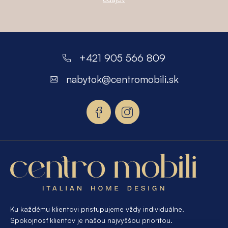
Z
á
+421 905 566 809
p
nabytok
@
centromobili.sk
ä
t
i
e
Ku každému klientovi pristupujeme vždy individuálne.
Spokojnosť klientov je našou najvyššou prioritou.