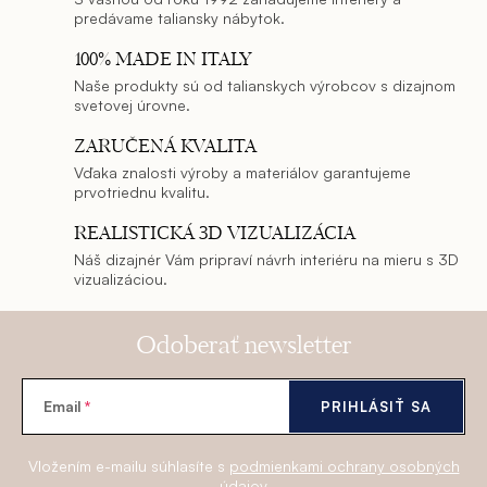
n
predávame taliansky nábytok.
i
k
e
100% MADE IN ITALY
o
p
Naše produkty sú od talianskych výrobcov s dizajnom
v
svetovej úrovne.
r
a
v
ZARUČENÁ KVALITA
n
k
Vďaka znalosti výroby a materiálov garantujeme
prvotriednu kvalitu.
y
i
v
e
REALISTICKÁ 3D VIZUALIZÁCIA
ý
Náš dizajnér Vám pripraví návrh interiéru na mieru s 3D
p
vizualizáciou.
i
s
Odoberať newsletter
u
Email
PRIHLÁSIŤ SA
Vložením e-mailu súhlasíte s
podmienkami ochrany osobných
údajov