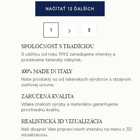
O
NAČÍTAŤ 12 ĎALŠÍCH
v
l
S
á
1
3
t
d
r
a
SPOLOČNOSŤ S TRADÍCIOU
á
c
S vášňou od roku 1992 zariaďujeme interiéry a
n
predávame taliansky nábytok.
i
k
e
100% MADE IN ITALY
o
p
Naše produkty sú od talianskych výrobcov s dizajnom
v
svetovej úrovne.
r
a
v
ZARUČENÁ KVALITA
n
k
Vďaka znalosti výroby a materiálov garantujeme
prvotriednu kvalitu.
y
i
v
e
REALISTICKÁ 3D VIZUALIZÁCIA
ý
Náš dizajnér Vám pripraví návrh interiéru na mieru s 3D
p
vizualizáciou.