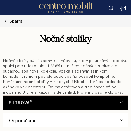
Prejsť
N
na
obsah
Spálňa
K
Nočné stolíky
Nočné stolíky sú základný kus nábytku, ktorý je funkčný a dodáva
spálni pocit dokonalosti. Väčšina našich nočných stolíkov je
súčasťou spálňovej kolekcie. Vďaka zladeným šatníkom,
komodám, rámom postele bude spálňa pôsobiť kompletne.
Ponúkame nočné stolíky v mnohých štýloch, ktoré sa hodia do
akéhokoľvek priestoru. Od majestátnych a tradičných až po
moderné. Určite si každý nájde vzhľad, ktorý mu padne do oka.
Uložte nevyhnutné veci do nočného stolíka. Naše funkčné a
FILTROVAŤ
štýlové stolíky sú dokonalým riešením úložného priestoru pre
Vašu spálňu. Od jednoduchých a klasických až po moderné a
V
R
minimalistické, ponúkame celý rad štýlov nočných stolíkov, ktoré
Odporúčame
ladia so všetkými druhmi dekorácií. Naše stolíky sú vyrobené z
ý
a
vysokokvalitných materiálov.Máme nočné stolíky s jednou