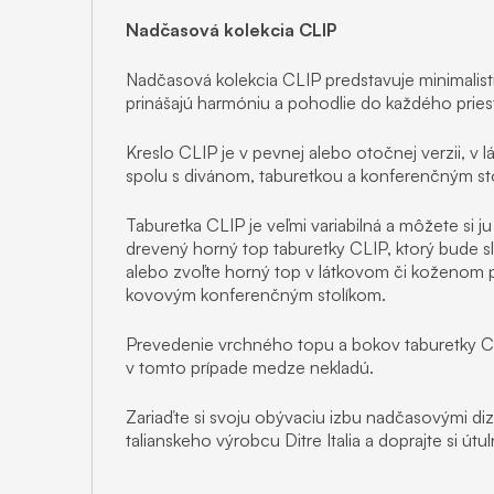
Nadčasová kolekcia CLIP
Nadčasová kolekcia CLIP predstavuje minimalisti
prinášajú harmóniu a pohodlie do každého pries
Kreslo CLIP je v pevnej alebo otočnej verzii, v l
spolu s divánom, taburetkou a konferenčným sto
Taburetka CLIP je veľmi variabilná a môžete si j
drevený horný top taburetky CLIP, ktorý bude sl
alebo zvoľte horný top v látkovom či koženom
kovovým konferenčným stolíkom.
Prevedenie vrchného topu a bokov taburetky C
v tomto prípade medze nekladú.
Zariaďte si svoju obývaciu izbu nadčasovými d
talianskeho výrobcu Ditre Italia a doprajte si út