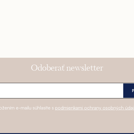
Odoberať newsletter
ožením e-mailu súhlasíte s
podmienkami ochrany osobných úda