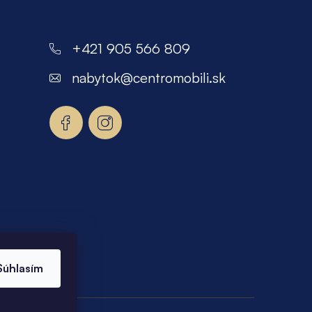
+421 905 566 809
nabytok
@
centromobili.sk
Súhlasím