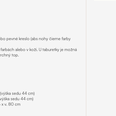
ebo pevné kreslo (abs nohy čierne farby
arbách alebo v koži. U taburetky je možná
rchný top.
m (výška sedu 44 cm)
 (výška sedu 44 cm)
3 x v. 80 cm