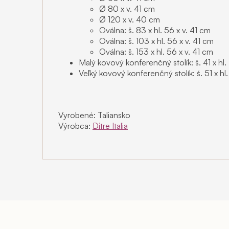
Ø 80 x v. 41 cm
Ø 120 x v. 40 cm
Oválna: š. 83 x hl. 56 x v. 41 cm
Oválna: š. 103 x hl. 56 x v. 41 cm
Oválna: š. 153 x hl. 56 x v. 41 cm
Malý kovový konferenčný stolík: š. 41 x hl.
Veľký kovový konferenčný stolík: š. 51 x hl
Vyrobené: Taliansko
Výrobca:
Ditre Italia