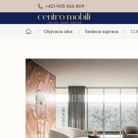
Prejsť
+421 905 566 809
na
obsah
Obývacia izba
Sedacia súprava
CL
Domov
Exteriér
Kuchyň