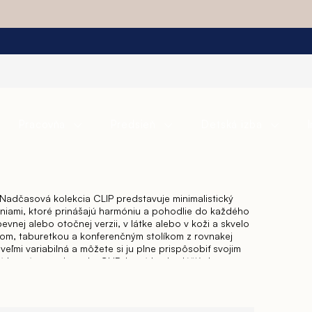
Pracovňa
Predsieň
Detská izba
Nadčasová kolekcia CLIP predstavuje minimalistický
líniami, ktoré prinášajú harmóniu a pohodlie do každého
pevnej alebo otočnej verzii, v látke alebo v koži a skvelo
nom, taburetkou a konferenčným stolíkom z rovnakej
veľmi variabilná a môžete si ju plne prispôsobiť svojim
 horný top taburetky CLIP, ktorý bude slúžiť ako
sebe alebo zvoľte horný top v látkovom či koženom
rídavným malým kovovým konferenčným stolíkom.
a bokov taburetky CLIP môžete smelo kombinovať.
e medze nekladú.
Zariaďte si svoju obývaciu izbu