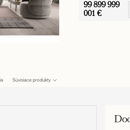
99 899 999
nadčasovými dizajnovými k
a doprajte si útulný a vše 
001 €
Jednotková
cena:
ia
Súvisiace produkty
Dod