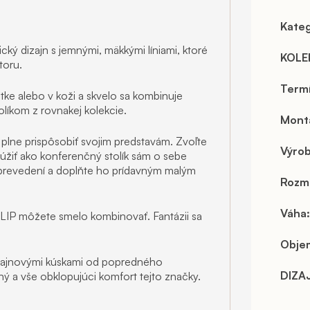
Kateg
cký dizajn s jemnými, mäkkými líniami, ktoré
KOLE
toru.
Term
átke alebo v koži a skvelo sa kombinuje
líkom z rovnakej kolekcie.
Mont
u plne prispôsobiť svojim predstavám. Zvoľte
Výro
úžiť ako konferenčný stolík sám o sebe
 prevedení a doplňte ho prídavným malým
Rozm
Váha
:
LIP môžete smelo kombinovať. Fantázii sa
Objem
izajnovými kúskami od popredného
DIZA
ulný a vše obklopujúci komfort tejto značky.