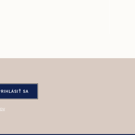
PRIHLÁSIŤ SA
jov