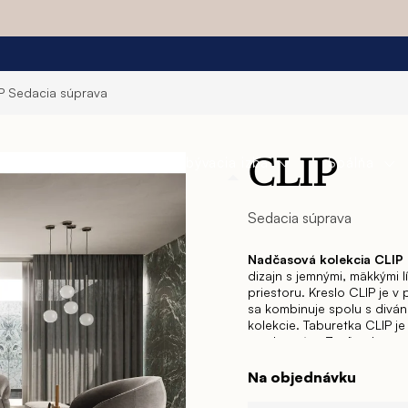
IP
Sedacia súprava
a
Jedáleň
Obývacia izba
Spálňa
CLIP
Sedacia súprava
Nadčasová kolekcia CLIP
dizajn s jemnými, mäkkými 
priestoru.
Kreslo CLIP je v 
sa kombinuje spolu s divá
kolekcie.
Taburetka CLIP je 
predstavám. Zvoľte drevený
konferenčný stolík sám o 
prevedení a doplňte ho p
Na objednávku
Prevedenie vrchného topu 
Fantázii sa v tomto prípad