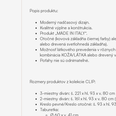
Popis produktu:
Moderný nadčasový dizajn.
Kvalitné výplne a konštrukcia.
Produkt „MADE IN ITALY“.
Otočné (kovová základňa čiernej farby) al
alebo drevená svetlohnedá základňa).
Možnosť látkového prevedenia v rôznych f
kombinácia KOŽA/LÁTKA alebo drevený v
Poťahy nie sú odnímateľné.
Rozmery produktov z kolekcie CLIP:
3-miestny diván: š. 221 x hl. 93 x v. 80 c
2-miestny diván: š. 161 x hl. 93 x v. 80 cm
Kreslo pevné/Kreslo otočné: š. 93 x hl. 9
Taburetka:
Ø 60 x v. 41 cm