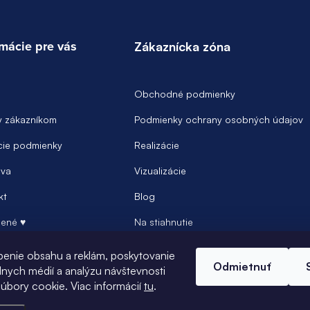
rmácie pre vás
Zákaznícka zóna
Obchodné podmienky
y zákazníkom
Podmienky ochrany osobných údajov
ie podmienky
Realizácie
va
Vizualizácie
kt
Blog
ené ♥
Na stiahnutie
Prihlásenie
benie obsahu a reklám, poskytovanie
Odmietnuť
álnych médií a analýzu návštevnosti
úbory cookie. Viac informácií
tu
.