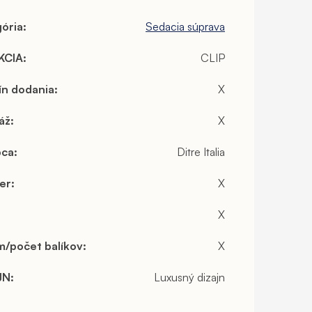
ória
:
Sedacia súprava
KCIA
:
CLIP
ín dodania
:
X
áž
:
X
bca
:
Ditre Italia
er
:
X
X
/počet balíkov
:
X
JN
:
Luxusný dizajn