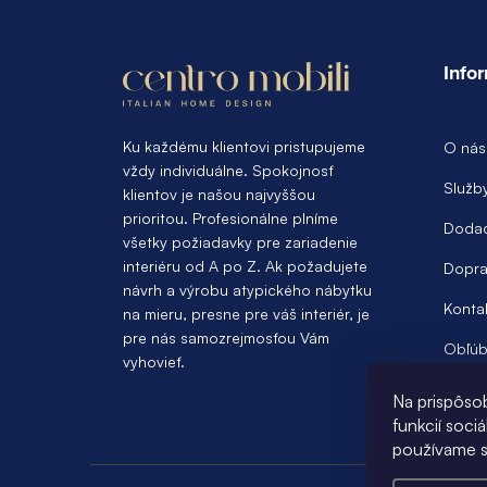
Z
á
Info
p
ä
Ku každému klientovi pristupujeme
O nás
vždy individuálne. Spokojnosť
t
Služb
klientov je našou najvyššou
prioritou. Profesionálne plníme
i
Dodac
všetky požiadavky pre zariadenie
e
interiéru od A po Z. Ak požadujete
Dopra
návrh a výrobu atypického nábytku
Konta
na mieru, presne pre váš interiér, je
pre nás samozrejmosťou Vám
Obľúb
vyhovieť.
Na prispôso
funkcií soci
používame s