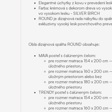
Elegantné úchytky z kovu v prevedení leskl
Farba: krémová s dekorom dreva vo vysok
vo vysokom lesku - SILVER BIRCH
ROUND je dizajnová rada nábytku do spálne
exkluzívny vysoký lesk povrchového preve
Oblá dizajnová spálňa ROUND obsahuje:
MAIA posteľ s čalúneným čelom:
pre rozmer matraca 154 x 200 cm – š
úložného priestoru
pre rozmer matraca 160 x 200 cm – š
úložným priestorom alebo bez
pre rozmer matraca 180 x 200 cm – 
úložného priestoru
TRENDY posteľ s čalúneným čelom:
pre rozmer matraca 154 x 200 cm – 
úložného priestoru
pre rozmer matraca 160 x 200 cm – 