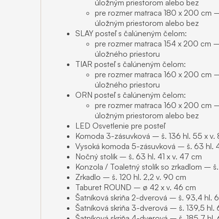
úložným priestorom alebo bez
pre rozmer matraca 180 x 200 cm – 
úložným priestorom alebo bez
SLAY posteľ s čalúneným čelom:
pre rozmer matraca 154 x 200 cm – 
úložného priestoru
TIAR posteľ s čalúneným čelom:
pre rozmer matraca 160 x 200 cm – 
úložného priestoru
ORN posteľ s čalúneným čelom:
pre rozmer matraca 160 x 200 cm – 
úložným priestorom alebo bez
LED Osvetlenie pre posteľ
Komoda 3-zásuvková – š. 136 hl. 55 x v. 
Vysoká komoda 5-zásuvková – š. 63 hl. 4
Nočný stolík – š. 63 hl. 41 x v. 47 cm
Konzola / Toaletný stolík so zrkadlom – š. 
Zrkadlo – š. 120 hl. 2,2 v. 90 cm
Taburet ROUND – ø 42 x v. 46 cm
Šatníková skriňa 2-dverová – š. 93,4 hl.
Šatníková skriňa 3-dverová – š. 139,5 hl.
Šatníková skriňa 4-dverová – š. 185,7 hl.