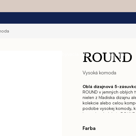
moda
a
Jedáleň
Obývacia izba
Spálňa
ROUND
Vysoká komoda
Oblá dizajnová 5-zásuv
ROUND v jemných oblých tv
nielen z hľadiska dizajnu a
kolekcie alebo celou komp
podobe vysokej komody, kr
komoda z kolekcie ROUND 
dreva – SABBIA alebo v š
vysokom lesku.
Vysoká kom
Farba