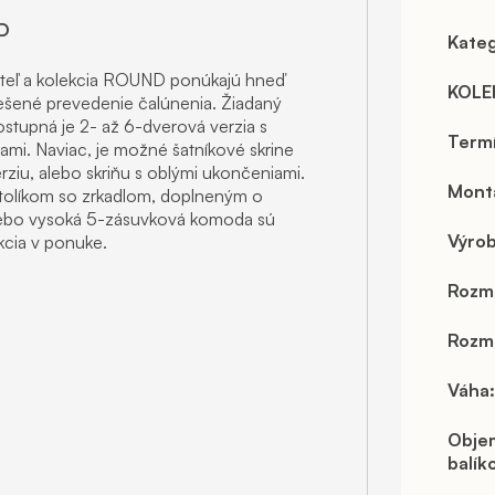
ND
Kateg
osteľ a kolekcia ROUND ponúkajú hneď
KOLE
iešené prevedenie čalúnenia. Žiadaný
ostupná je 2- až 6-dverová verzia s
Term
ami. Naviac, je možné šatníkové skrine
rziu, alebo skriňu s oblými ukončeniami.
Mont
stolíkom so zrkadlom, doplneným o
alebo vysoká 5-zásuvková komoda sú
Výro
kcia v ponuke.
Rozm
Rozme
Váha
:
Obje
balík