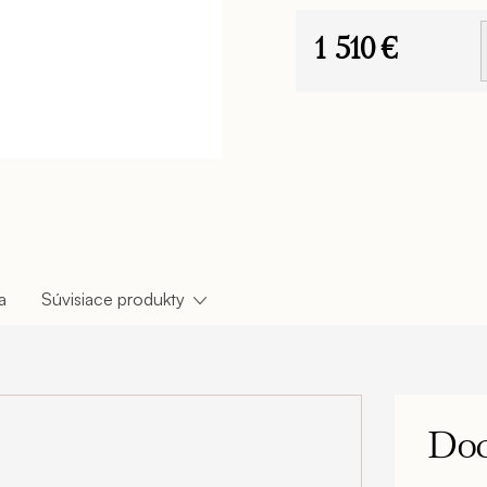
1 510 €
Jednotková
cena:
a
Súvisiace produkty
Dod