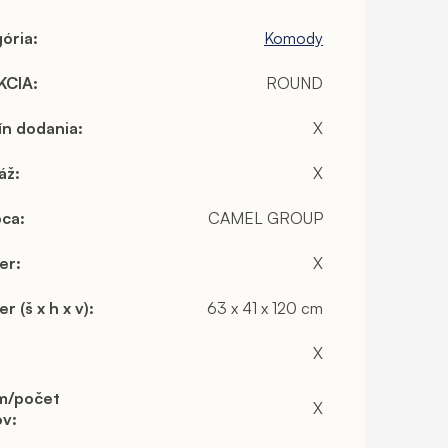
ória
:
Komody
KCIA
:
ROUND
ín dodania
:
X
áž
:
X
bca
:
CAMEL GROUP
er
:
X
r (š x h x v)
:
63 x 41 x 120 cm
X
m/počet
X
ov
: