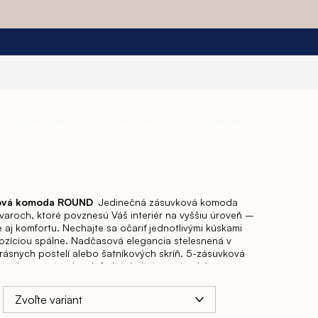
Pracovňa
Predsieň
Detská izba
ková komoda ROUND
Jedinečná zásuvková komoda
aroch, ktoré povznesú Váš interiér na vyššiu úroveň –
le aj komfortu. Nechajte sa očariť jednotlivými kúskami
ozíciou spálne. Nadčasová elegancia stelesnená v
ásnych postelí alebo šatníkových skríň. 5-zásuvková
je dostupná v dvoch farbách, krémovej s dekorom
edej s dekórom dreva – SILVER BIRCH, oboje vo
oda 5-zásuvková – š. 63 hl. 41 x v. 120 cm