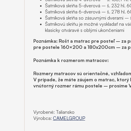
Šatníková skriňa 5-dverová – š. 232 hl. 
Šatníková skriňa 6-dverová – š. 278 hl. 
Šatníková skriňa so zásuvnými dverami – 
Šatníkovú skriňu je možné vyskladať na vä
klasicky otváravé s oblými ukončeniami
Poznámka: Rošt a matrac pre posteľ – za pr
pre postele 160×200 a 180x200cm – za pr
Poznámka k rozmerom matracov:
Rozmery matracov sú orientačné, vzhľadom 
V prípade, že máte záujem o matrac, ktorý
vnútorný rozmer rámu postele – prosíme Vá
Vyrobené: Taliansko
Výrobca:
CAMELGROUP