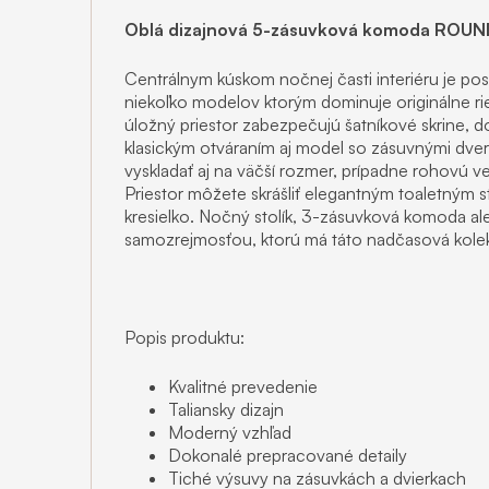
Oblá dizajnová 5-zásuvková komoda ROU
Centrálnym kúskom nočnej časti interiéru je p
niekoľko modelov ktorým dominuje originálne r
úložný priestor zabezpečujú šatníkové skrine, d
klasickým otváraním aj model so zásuvnými dver
vyskladať aj na väčší rozmer, prípadne rohovú ve
Priestor môžete skrášliť elegantným toaletným 
kresielko. Nočný stolík, 3-zásuvková komoda 
samozrejmosťou, ktorú má táto nadčasová kole
Popis produktu:
Kvalitné prevedenie
Taliansky dizajn
Moderný vzhľad
Dokonalé prepracované detaily
Tiché výsuvy na zásuvkách a dvierkach