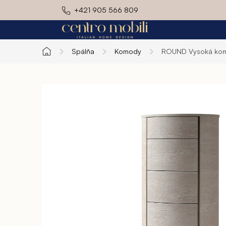
Prejsť
+421 905 566 809
na
obsah
Spálňa
Komody
ROUND
Vysoká ko
Domov
Exteriér
Kuchyň