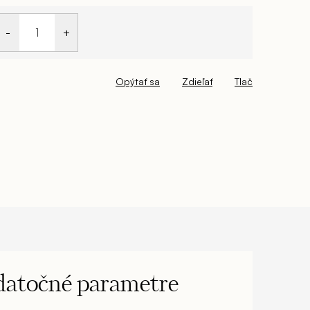
Opýtať sa
Zdieľať
Tlač
atočné parametre