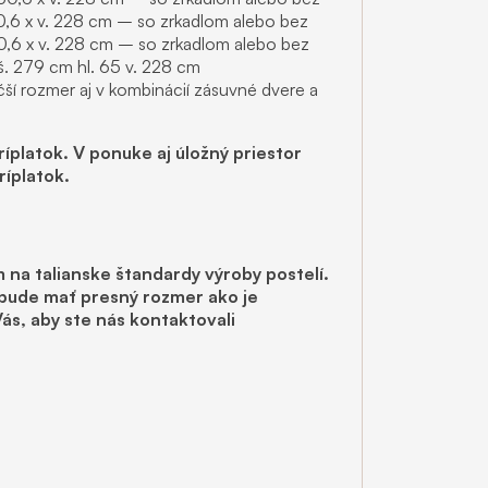
60,6 x v. 228 cm – so zrkadlom alebo bez
60,6 x v. 228 cm – so zrkadlom alebo bez
š. 279 cm hl. 65 v. 228 cm
čší rozmer aj v kombinácií zásuvné dvere a
íplatok. V ponuke aj úložný priestor
íplatok.
na talianske štandardy výroby postelí.
 bude mať presný rozmer ako je
s, aby ste nás kontaktovali