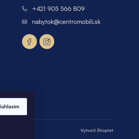
+421 905 566 809
nabytok
@
centromobili.sk
Súhlasím
Vytvoril Shoptet