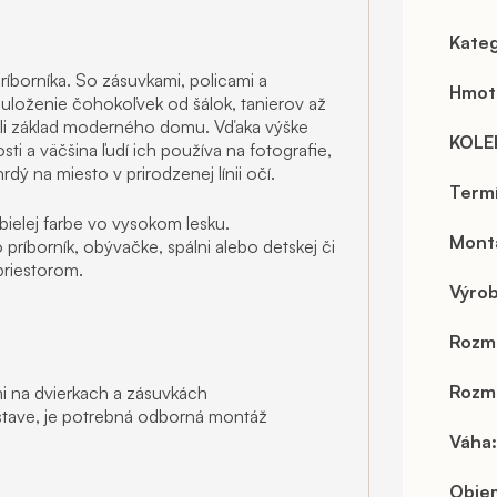
Kateg
íborníka. So zásuvkami, policami a
Hmot
uloženie čohokoľvek od šálok, tanierov až
bili základ moderného domu. Vďaka výške
KOLE
i a väčšina ľudí ich používa na fotografie,
ý na miesto v prirodzenej línii očí.
Term
ielej farbe vo vysokom lesku.
Mont
príborník, obývačke, spálni alebo detskej či
priestorom.
Výro
Rozm
Rozme
i na dvierkach a zásuvkách
ave, je potrebná odborná montáž
Váha
:
Objem