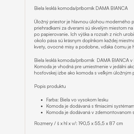
Biela lesklá komoda/príborník DAMA BIANCA
Úložný priestor je hlavnou úlohou moderného pr
priehradkami za dverami sú skvelým miestom na 
po papierovanie. Ich výška a rozsah z nich uro
okolo pása sú krásnym doplnkom každej miestnost
kvety, ovocné misy a podobne, vďaka čomu je hrd
Biela lesklá komoda/príborník DAMA BIANCA v b
Komoda je vhodná pre umiestnenie v jedálni ako 
hosťovskej izbe ako komoda s veľkým úložným 
Popis produktu
Farba: Biela vo vysokom lesku
Komoda je dodávaná s tlmiacimi systémam
Komoda je dodávaná v zdemontovanom st
Rozmery / š x hl x v/: 190,5 x 55,5 x 87 cm