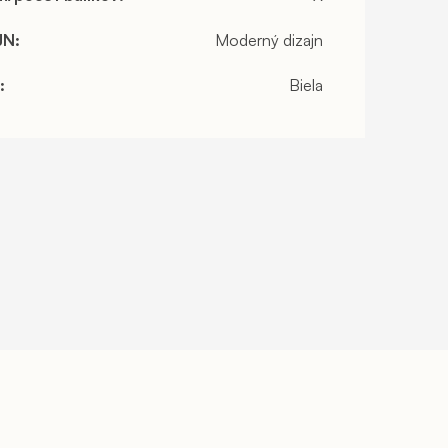
JN
:
Moderný dizajn
:
Biela