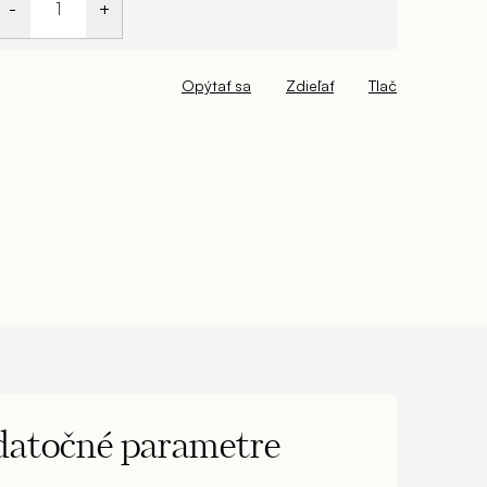
Opýtať sa
Zdieľať
Tlač
atočné parametre