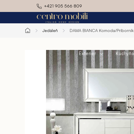
Prejsť
+421 905 566 809
na
obsah
Jedáleň
DAMA BIANCA
Komoda/Príborník
Domov
Exteriér
Kuchyň