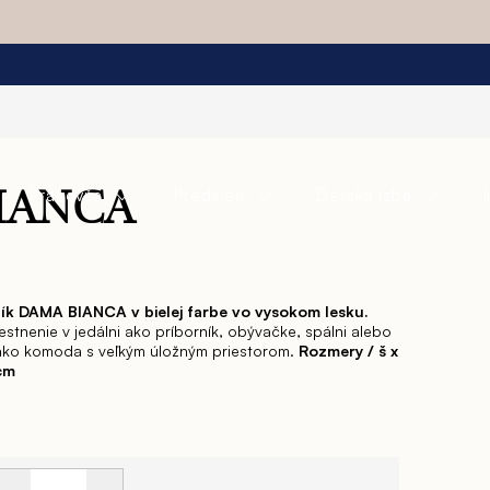
Pracovňa
Predsieň
Detská izba
IANCA
k DAMA BIANCA v bielej farbe vo vysokom lesku.
tnenie v jedálni ako príborník, obývačke, spálni alebo
 ako komoda s veľkým úložným priestorom.
Rozmery / š x
 cm