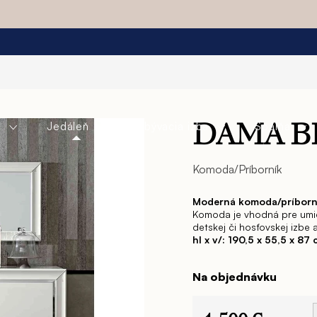
a
Jedáleň
Obývacia izba
Spálňa
DAMA B
Komoda/Príborník
Moderná komoda/príborní
Komoda je vhodná pre umies
detskej či hosťovskej izbe
hl x v/: 190,5 x 55,5 x 87
Na objednávku