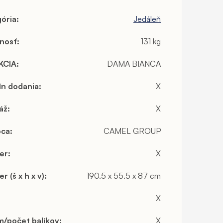
ória
:
Jedáleň
nosť
:
131 kg
KCIA
:
DAMA BIANCA
ín dodania
:
X
áž
:
X
bca
:
CAMEL GROUP
er
:
X
r (š x h x v)
:
190.5 x 55.5 x 87 cm
X
/počet balíkov
:
X