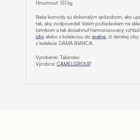
Hmotnosť: 131 kg
Naše komody sú dokonalým spôsobom, ako upra
tak, aby zodpovedali Vašim požiadavkám na sklad
šatníkom a tak dosiahnuť harmonizovaný vzhľad
izby
alebo s kolekciou do
spálne
, či detskej iz
z kolekcie DAMA BIANCA.
Vyrobené: Taliansko
Výrobca:
CAMELGROUP