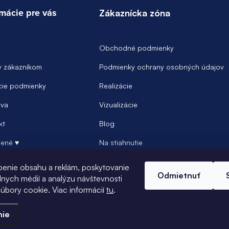
rmácie pre vás
Zákaznícka zóna
Obchodné podmienky
y zákazníkom
Podmienky ochrany osobných údajov
ie podmienky
Realizácie
va
Vizualizácie
kt
Blog
ené ♥
Na stiahnutie
Prihlásenie
benie obsahu a reklám, poskytovanie
Odmietnuť
álnych médií a analýzu návštevnosti
úbory cookie. Viac informácií
tu
.
nie
.
Upraviť nastavenie cookies