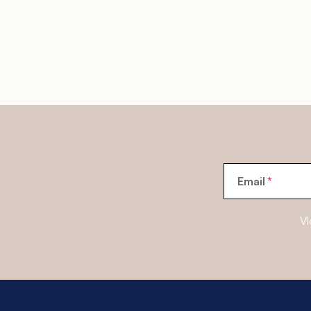
Email
Vl
Z