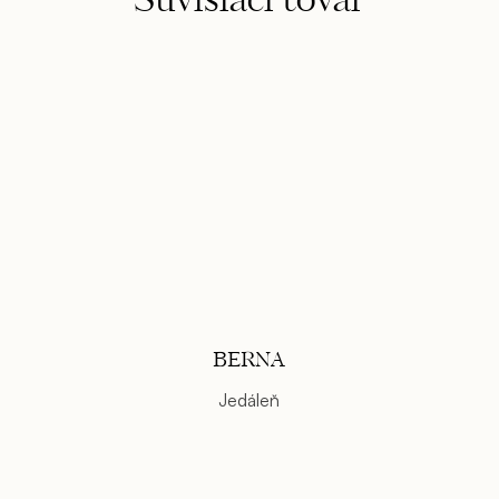
Súvisiaci tovar
BERNA
Jedáleň