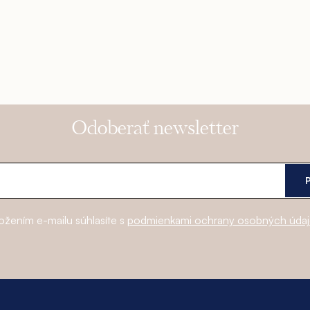
Odoberať newsletter
ožením e-mailu súhlasíte s
podmienkami ochrany osobných úda