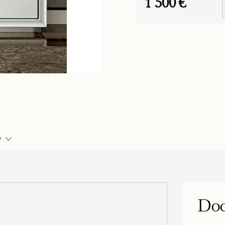
1 500 €
Jednotková
cena:
y
Dod