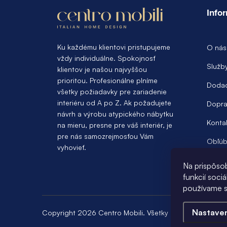
á
Info
p
ä
Ku každému klientovi pristupujeme
O nás
vždy individuálne. Spokojnosť
t
Služb
klientov je našou najvyššou
prioritou. Profesionálne plníme
i
Dodac
všetky požiadavky pre zariadenie
e
interiéru od A po Z. Ak požadujete
Dopra
návrh a výrobu atypického nábytku
Konta
na mieru, presne pre váš interiér, je
pre nás samozrejmosťou Vám
Obľúb
vyhovieť.
Na prispôso
funkcií soci
používame s
Nastave
Copyright 2026
Centro Mobili
. Všetky práva vyhradené