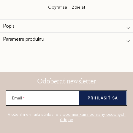
Opýtať sa
Zdieľať
Popis
Parametre produktu
Odoberať newsletter
Email
PRIHLÁSIŤ SA
Vložením e-mailu súhlasíte s
podmienkami ochrany osobných
údajov