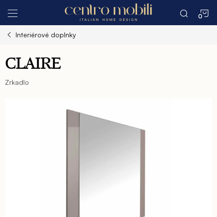
Prejsť
N
na
obsah
Interiérové doplnky
K
CLAIRE
Zrkadlo