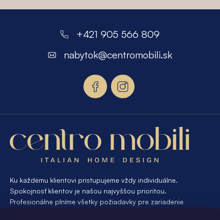
Z
á
+421 905 566 809
p
nabytok
@
centromobili.sk
ä
t
i
e
Ku každému klientovi pristupujeme vždy individuálne.
Spokojnosť klientov je našou najvyššou prioritou.
Profesionálne plníme všetky požiadavky pre zariadenie
interiéru od A po Z. Ak požadujete návrh a výrobu atypického