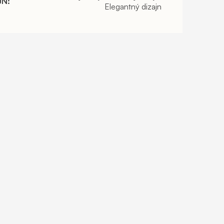
JN
:
Elegantný dizajn