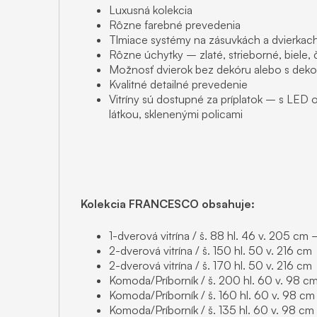
Luxusná kolekcia
Rôzne farebné prevedenia
Tlmiace systémy na zásuvkách a dvierkac
Rôzne úchytky – zlaté, strieborné, biele,
Možnosť dvierok bez dekóru alebo s dek
Kvalitné detailné prevedenie
Vitríny sú dostupné za príplatok – s LED
látkou, sklenenými policami
Kolekcia FRANCESCO obsahuje:
1-dverová vitrína / š. 88 hl. 46 v. 205 cm 
2-dverová vitrína / š. 150 hl. 50 v. 216 cm
2-dverová vitrína / š. 170 hl. 50 v. 216 cm
Komoda/Príborník / š. 200 hl. 60 v. 98 c
Komoda/Príborník / š. 160 hl. 60 v. 98 cm
Komoda/Príborník / š. 135 hl. 60 v. 98 cm