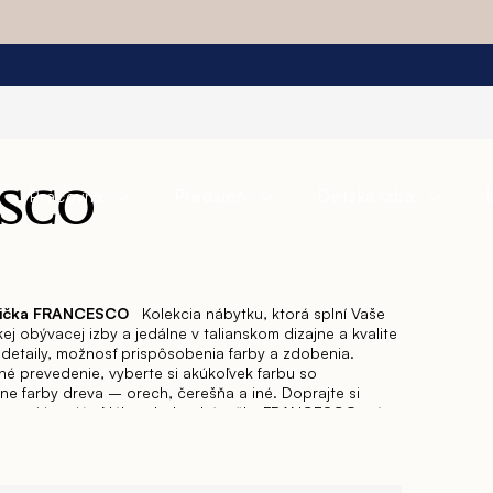
Pracovňa
Predsieň
Detská izba
SCO
olička FRANCESCO
Kolekcia nábytku, ktorá splní Vaše
kej obývacej izby a jedálne v talianskom dizajne a kvalite
detaily, možnosť prispôsobenia farby a zdobenia.
tné prevedenie, vyberte si akúkoľvek farbu so
ne farby dreva – orech, čerešňa a iné. Doprajte si
e svoj interiér. Nábytok do obývačky FRANCESCO má
ôrazňujú majestátnosť celkového dizajnu. Vaša obývačka
 si doprajete množstvo úložného priestoru. Ak túžite po
š interiér, kolekcia nábytku FRANCESCO splní Vaše
dete očarení finálnym výsledkom. Luxusná kolekcia