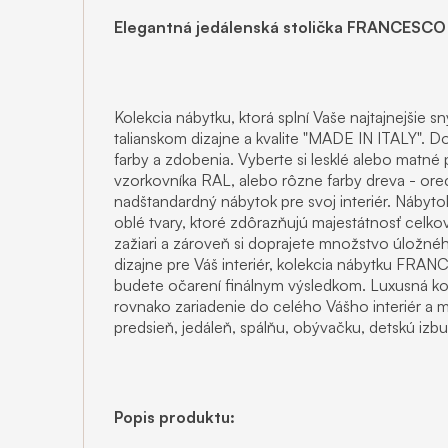
Elegantná jedálenská stolička FRANCESCO
Kolekcia nábytku, ktorá splní Vaše najtajnejšie s
talianskom dizajne a kvalite "MADE IN ITALY". D
farby a zdobenia. Vyberte si lesklé alebo matné 
vzorkovníka RAL, alebo rôzne farby dreva - orec
nadštandardný nábytok pre svoj interiér. Ná
oblé tvary, ktoré zdôrazňujú majestátnosť celko
zažiari a zároveň si doprajete množstvo úložné
dizajne pre Váš interiér, kolekcia nábytku FRAN
budete očarení finálnym výsledkom. Luxusná
rovnako zariadenie do celého Vášho interiér a mô
predsieň, jedáleň, spálňu, obývačku, detskú izb
Popis produktu: