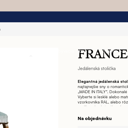
a
a
Jedáleň
Obývacia izba
Spálňa
FRANCE
Jedálenská stolička
Elegantná jedálenská st
najtajnejšie sny o romantic
„MADE IN ITALY“. Dokonalé 
Vyberte si lesklé alebo ma
vzorkovníka RAL, alebo rôz
nadštandardný nábytok pr
jemné oblé tvary, ktoré zd
a jedáleň zažiari a zároveň
Na objednávku
nadčasovom dizajne pre Vá
očakávania, ba čo viac, bu