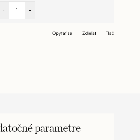
 rovnako zariadenie do celého Vášho interiér
iadiť vstupnú predsieň, jedáleň, spálňu, obývačku,
identickom dizajne.
Jedálenská stolička / š. 56 hl. 48 v.
Opýtať sa
Zdieľať
Tlač
atočné parametre