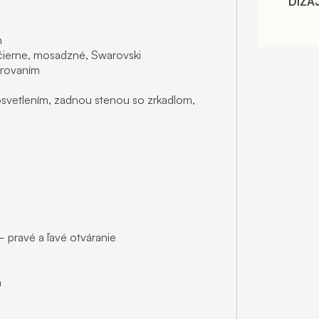
DIZA
h
 čierne, mosadzné, Swarovski
orovaním
 osvetlením, zadnou stenou so zrkadlom,
– pravé a ľavé otváranie
m