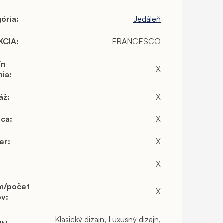
ória
:
Jedáleň
KCIA
:
FRANCESCO
ín
X
nia
:
áž
:
X
bca
:
X
er
:
X
X
m/počet
X
ov
:
Klasický dizajn, Luxusný dizajn,