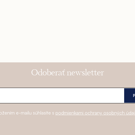
Odoberať newsletter
ožením e-mailu súhlasíte s
podmienkami ochrany osobných úda