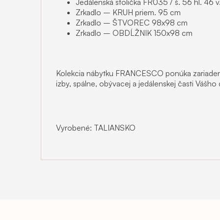
Jedálenská stolička FR035 / š. 56 hl. 46 v
Zrkadlo – KRUH priem. 95 cm
Zrkadlo – ŠTVOREC 98x98 cm
Zrkadlo – OBDĹŽNIK 150x98 cm
Kolekcia nábytku FRANCESCO ponúka zariadenie
izby, spálne, obývacej a jedálenskej časti Vášh
Vyrobené: TALIANSKO