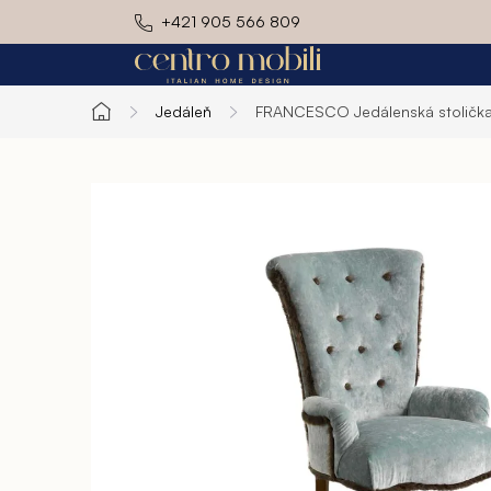
Prejsť
+421 905 566 809
na
obsah
Jedáleň
FRANCESCO
Jedálenská stoličk
Domov
Exteriér
Kuchyň