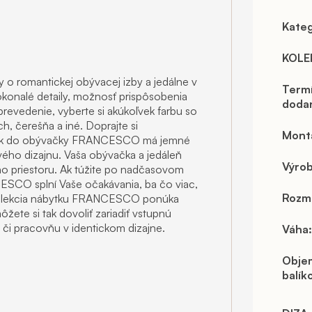
Kateg
KOLE
ny o romantickej obývacej izby a jedálne v
Term
okonalé detaily, možnosť prispôsobenia
doda
prevedenie, vyberte si akúkoľvek farbu so
h, čerešňa a iné. Doprajte si
Mont
bytok do obývačky FRANCESCO má jemné
vého dizajnu. Vaša obývačka a jedáleň
Výro
ho priestoru. Ak túžite po nadčasovom
CESCO splní Vaše očakávania, ba čo viac,
Rozm
 kolekcia nábytku FRANCESCO ponúka
žete si tak dovoliť zariadiť vstupnú
u či pracovňu v identickom dizajne.
Váha
:
Obje
balík