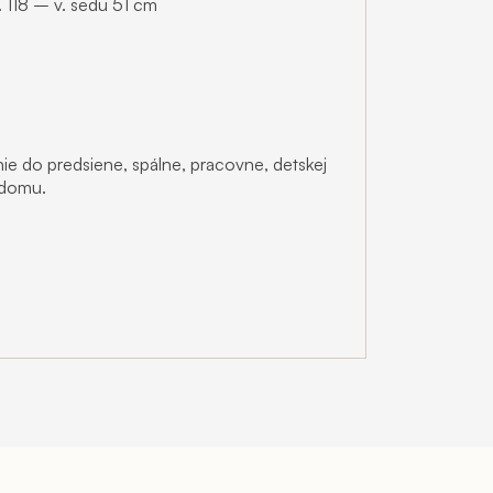
. 118 – v. sedu 51 cm
 do predsiene, spálne, pracovne, detskej
o domu.