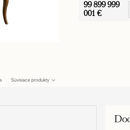
99 899 999
nábytku FRANCESCO ponúka
a môžete si tak dovoliť zar
001 €
detskú izbu či pracovňu v 
95 cm – v. sedu 47 cm
Jednotková
cena:
a
Súvisiace produkty
Dod