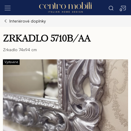
Prejsť
N
na
obsah
Interiérové doplnky
K
ZRKADLO 5710B/AA
Zrkadlo 74x94 cm
Vystavené