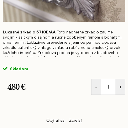
Luxusné zrkadlo 5710B/AA
Toto nádherné zrkadlo zaujme
svojím klasickým dizajnom a ručne zdobeným rámom s bohatými
ornamentmi.
Exkluzívne prevedenie s jemnou patinou dodáva
zrkadlu autentický vintage vzhľad a robí z neho umelecký prvok
každého interiéru.
Zrkadlová plocha je vyrobená z fazetového
skla, ktoré pridáva hĺbku a eleganciu, pričom zároveň poskytuje
jasný a čistý odraz.
Vysokokvalitné spracovanie zaručuje dlhú
životnosť, zatiaľ čo nadčasový dizajn umožňuje jeho univerzálne
Skladom
využitie v klasických aj moderných priestoroch.
Celkové
rozmery: 74 x 94 x 4 cm
480 €
Jednotková
cena:
Opýtať sa
Zdieľať