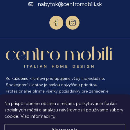
p
nabytok
@
centromobili.sk
ä
t
i
e
Ku každému klientovi pristupujeme vždy individuálne.
Spokojnosť klientov je našou najvyššou prioritou.
Profesionálne plníme všetky požiadavky pre zariadenie
interiéru od A po Z. Ak požadujete návrh a výrobu atypického
Na prispôsobenie obsahu a reklám, poskytovanie funkcií
nábytku na mieru, presne pre váš interiér, je pre nás
sociálnych médií a analýzu návštevnosti používame súbory
samozrejmosťou Vám vyhovieť.
cookie. Viac informácií
tu
.
Informácie pre vás