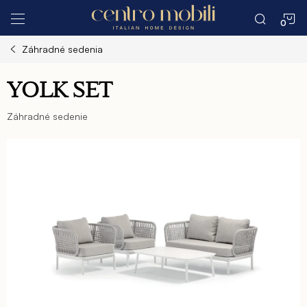
Prejsť
N
na
obsah
Záhradné sedenia
K
YOLK SET
Záhradné sedenie