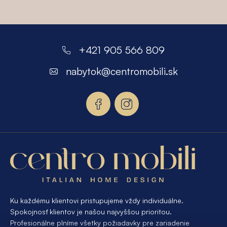
Z
á
+421 905 566 809
p
nabytok
@
centromobili.sk
ä
t
i
e
Ku každému klientovi pristupujeme vždy individuálne.
Spokojnosť klientov je našou najvyššou prioritou.
Profesionálne plníme všetky požiadavky pre zariadenie