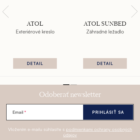
ATOL
ATOL SUNBED
Exteriérové kreslo
Záhradné ležadlo
DETAIL
DETAIL
Odoberať newsletter
Email
PRIHLÁSIŤ SA
Vložením e-mailu súhlasíte s
podmienkami ochrany osobných
údajov