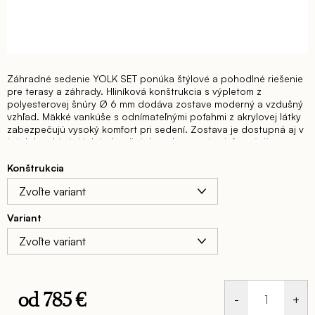
Záhradné sedenie YOLK SET ponúka štýlové a pohodlné riešenie
pre terasy a záhrady. Hliníková konštrukcia s výpletom z
polyesterovej šnúry Ø 6 mm dodáva zostave moderný a vzdušný
vzhľad. Mäkké vankúše s odnímateľnými poťahmi z akrylovej látky
zabezpečujú vysoký komfort pri sedení. Zostava je dostupná aj v
iných kombináciách jednotlivých prvkov – viac informácií na
dopyt.
Záhradný set YOLK obsahuje: diván + 2 x kreslo + stolík
Konštrukcia
VENICE.
Variant
od
785 €