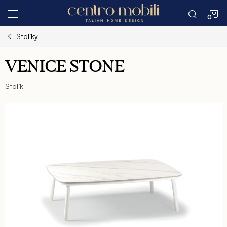
Prejsť
N
na
obsah
Stolíky
K
VENICE STONE
Stolík