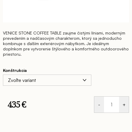
VENICE STONE COFFEE TABLE zaujme čistými líniami, moderným
prevedením a nadčasovým charakterom, ktorý sa jednoducho
kombinuje s ďalším exteriérovým nábytkom. Je ideálnym
doplnkom pre vytvorenie štýlového a komfortného outdoorového
priestoru.
Konštrukcia
435 €
Jednotková
cena: