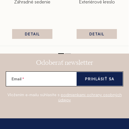
Záhradné sedenie
Exteriérové kreslo
DETAIL
DETAIL
Odoberať newsletter
Email
PRIHLÁSIŤ SA
Vložením e-mailu súhlasíte s
podmienkami ochrany osobných
údajov
Z