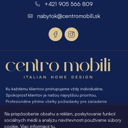
á
+421 905 566 809
p
nabytok
@
centromobili.sk
ä
t
i
e
Ku každému klientovi pristupujeme vždy individuálne.
Spokojnosť klientov je našou najvyššou prioritou.
Profesionálne plníme všetky požiadavky pre zariadenie
interiéru od A po Z. Ak požadujete návrh a výrobu atypického
Na prispôsobenie obsahu a reklám, poskytovanie funkcií
nábytku na mieru, presne pre váš interiér, je pre nás
sociálnych médií a analýzu návštevnosti používame súbory
samozrejmosťou Vám vyhovieť.
cookie. Viac informácií
tu
.