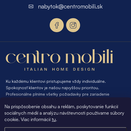
p
nabytok
@
centromobili.sk
ä
t
i
e
Ku každému klientovi pristupujeme vždy individuálne.
Spokojnosť klientov je našou najvyššou prioritou.
Profesionálne plníme všetky požiadavky pre zariadenie
interiéru od A po Z. Ak požadujete návrh a výrobu atypického
Na prispôsobenie obsahu a reklám, poskytovanie funkcií
nábytku na mieru, presne pre váš interiér, je pre nás
sociálnych médií a analýzu návštevnosti používame súbory
samozrejmosťou Vám vyhovieť.
cookie. Viac informácií
tu
.