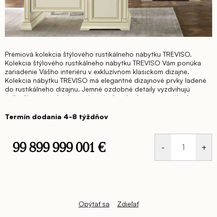
Prémiová kolekcia štýlového rustikálneho nábytku TREVISO.
Kolekcia štýlového rustikálneho nábytku TREVISO Vám ponúka
zariadenie Vášho interiéru v exkluzívnom klasickom dizajne.
Kolekcia nábytku TREVISO má elegantné dizajnové prvky ladené
do rustikálneho dizajnu. Jemné ozdobné detaily vyzdvihujú
najlepšiu remeselnícku zručnosť talianskych tvorcov nábytku.
Štýlový rustikálny nábytok TREVISO je vyrábaný v čerešňovom
odtieni dreva.
Všetky časti jednotlivých kúskov kolekcie TREVISO
Termín dodania 4-8 týždňov
sú dyhované drevenou čerešňovou alebo bielou jaseňovou
dyhou s hodvábnym jemným leskom.
Kolekcia štýlového
rustikálneho nábytku TREVISO ponúka nábytok do pracovne.
99 899 999 001 €
Jednotková
cena:
Opýtať sa
Zdieľať