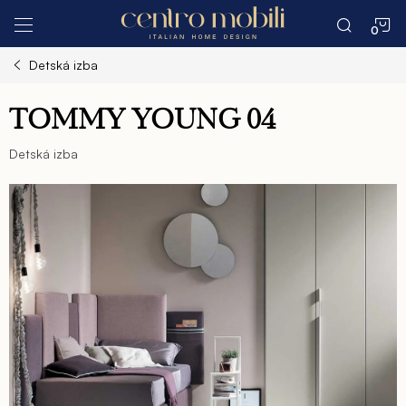
Prejsť
N
na
obsah
Detská izba
K
TOMMY YOUNG 04
Detská izba