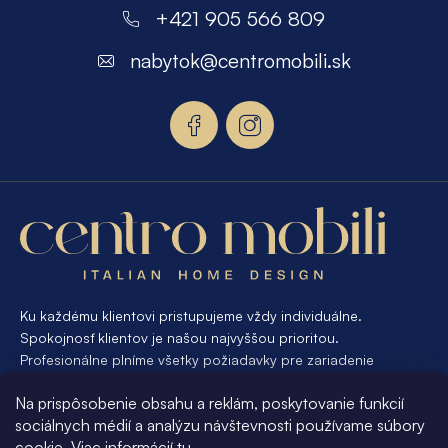
á
+421 905 566 809
p
nabytok
@
centromobili.sk
ä
t
i
e
Ku každému klientovi pristupujeme vždy individuálne.
Spokojnosť klientov je našou najvyššou prioritou.
Profesionálne plníme všetky požiadavky pre zariadenie
interiéru od A po Z. Ak požadujete návrh a výrobu atypického
Na prispôsobenie obsahu a reklám, poskytovanie funkcií
nábytku na mieru, presne pre váš interiér, je pre nás
sociálnych médií a analýzu návštevnosti používame súbory
samozrejmosťou Vám vyhovieť.
cookie. Viac informácií
tu
.