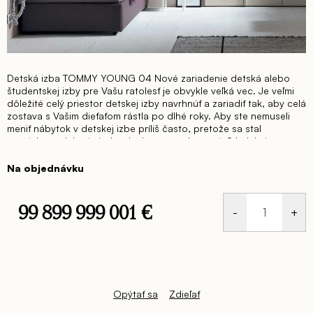
Detská izba TOMMY YOUNG 04
Nové zariadenie detská alebo
študentskej izby pre Vašu ratolesť je obvykle veľká vec. Je veľmi
dôležité celý priestor detskej izby navrhnúť a zariadiť tak, aby celá
zostava s Vašim dieťaťom rástla po dlhé roky. Aby ste nemuseli
meniť nábytok v detskej izbe príliš často, pretože sa stal
nemódnym alebo je jednoducho opotrebovaný.
S kolekciou
TOMMY YOUNG od talianskeho výrobcu nábytku TOMASELLA
budete spokojní počas dlhých rokov a Vaše dieťa sa bude aj v
Na objednávku
dospelosti rado vracať do priestoru, ktorý bude funkčne a
dizajnovo zariadený.
Detská izba TOMMY YOUNG Vám poskytuje
množstvo farebných ako aj materiálových riešení.
99 899 999 001 €
Samozrejmosťou je „custom made“ nábytok – teda výroba na
mieru. Doprajte svojmu dieťaťu exkluzívnu, kvalitnú, nadčasovú,
Jednotková
taliansku detskú izbu.
Navrhneme priestor detskej izby tak, aby
cena:
spĺňal všetky praktické a funkčné prvky a aby pôsobil dizajnovo a
exkluzívne.
Pracovný stôl, šatník, posteľ s úložným priestorom
alebo bez, zaujímavé riešenia skrinkový dielov, široká škála farieb
a materiálov – to všetko vám poskytne nábytok do detskej izby
Opýtať sa
Zdieľať
od firmy TOMASELLA – TOMMY YOUNG.
Radi pre Vás vytvoríme