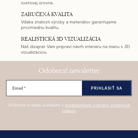
svetovej úrovne.
ZARUČENÁ KVALITA
Vďaka znalosti výroby a materiálov garantujeme
prvotriednu kvalitu.
REALISTICKÁ 3D VIZUALIZÁCIA
Náš dizajnér Vám pripraví návrh interiéru na mieru s 3D
vizualizáciou.
Odoberať newsletter
Email
PRIHLÁSIŤ SA
Vložením e-mailu súhlasíte s
podmienkami ochrany osobných
údajov
Z