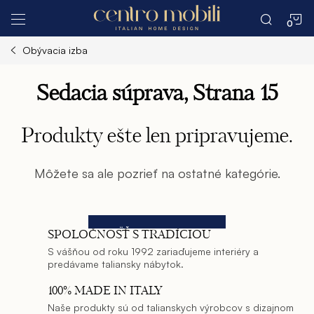
Prejsť
N
na
obsah
Obývacia izba
K
Sedacia súprava
, Strana 15
Produkty ešte len pripravujeme.
Môžete sa ale pozrieť na ostatné kategórie.
SPÄŤ DO OBCHODU
SPOLOČNOSŤ S TRADÍCIOU
S vášňou od roku 1992 zariaďujeme interiéry a
predávame taliansky nábytok.
100% MADE IN ITALY
Naše produkty sú od talianskych výrobcov s dizajnom