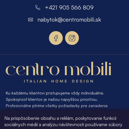
á
+421 905 566 809
p
nabytok
@
centromobili.sk
ä
t
i
e
Ku každému klientovi pristupujeme vždy individuálne.
Spokojnosť klientov je našou najvyššou prioritou.
Profesionálne plníme všetky požiadavky pre zariadenie
interiéru od A po Z. Ak požadujete návrh a výrobu atypického
Na prispôsobenie obsahu a reklám, poskytovanie funkcií
nábytku na mieru, presne pre váš interiér, je pre nás
sociálnych médií a analýzu návštevnosti používame súbory
samozrejmosťou Vám vyhovieť.