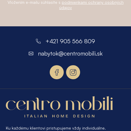
Vložením e-mailu súhlasíte s
podmienkami ochrany osobných
údajov
Z
á
+421 905 566 809
p
nabytok
@
centromobili.sk
ä
t
i
e
Ku každému klientovi pristupujeme vždy individuálne.