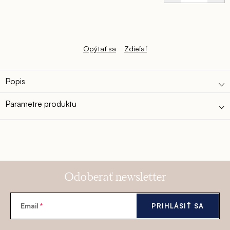
Jednotková
otváravé s oblými ukončeniami*
cena:
Opýtať sa
Zdieľať
Popis
Parametre produktu
Odoberať newsletter
Email
PRIHLÁSIŤ SA