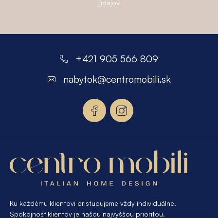
údajov
Z
á
+421 905 566 809
p
nabytok
@
centromobili.sk
ä
t
i
e
Ku každému klientovi pristupujeme vždy individuálne.
Spokojnosť klientov je našou najvyššou prioritou.