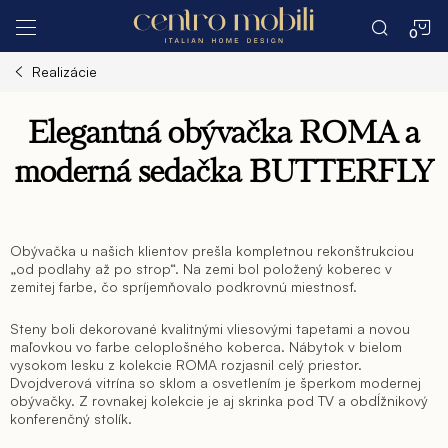
Prejsť
N
na
obsah
Realizácie
K
Elegantná obývačka ROMA a
moderná sedačka BUTTERFLY
Obývačka u našich klientov prešla kompletnou rekonštrukciou
„od podlahy až po strop“. Na zemi bol položený koberec v
zemitej farbe, čo spríjemňovalo podkrovnú miestnosť.
Steny boli dekorované kvalitnými vliesovými tapetami a novou
maľovkou vo farbe celoplošného koberca. Nábytok v bielom
vysokom lesku z kolekcie ROMA rozjasnil celý priestor.
Dvojdverová vitrína so sklom a osvetlením je šperkom modernej
obývačky. Z rovnakej kolekcie je aj skrinka pod TV a obdĺžnikový
konferenčný stolík.