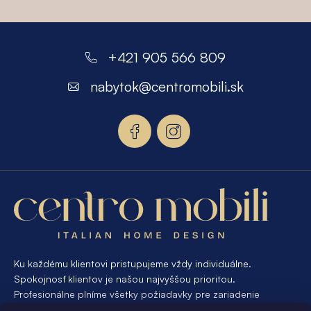
Z
á
+421 905 566 809
p
nabytok
@
centromobili.sk
ä
t
i
e
Ku každému klientovi pristupujeme vždy individuálne.
Spokojnosť klientov je našou najvyššou prioritou.
Profesionálne plníme všetky požiadavky pre zariadenie
interiéru od A po Z. Ak požadujete návrh a výrobu atypického