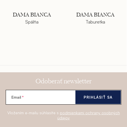
DAMA BIANCA
DAMA BIANCA
Spálňa
Taburetka
Odoberať newsletter
Email
PRIHLÁSIŤ SA
Vložením e-mailu súhlasíte s
podmienkami ochrany osobných
údajov