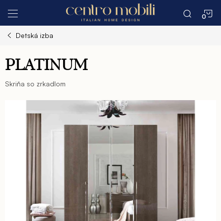
Prejsť
N
na
obsah
Detská izba
K
PLATINUM
Skriňa so zrkadlom