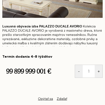
Luxusná obývacia izba PALAZZO DUCALE AVORIO
Kolekcia
PALAZZO DUCALE AVORIO je vyrobená z masívneho dreva, ktoré
prešlo starostlivým spracovaním majstrov remeselníkov.
Ručne
vyrezávané, exkluzívne dekoratívne materiály, ozdobné prvky a
umelecká maľba s kvalitným zlátením dodávajú nábytku luxusný
kráľovský vzhľad a dokážu vytvoriť vo Vašej domácnosti
neopísateľnú atmosféru.
Nádherná kombinácia najvyššej
talianskej kvality, štýlu a výrobných tradícií.
Nábytok PALAZZO
Termín dodania 4-8 týždňov
DUCALE AVORIO osloví nie len znalcov talianskej kvality a
nadčasovej klasiky, ale aj tých ktorý hladujú dokonalú rovnováhu
medzi estetikou a funkčnosťou.
Dodajte svojmu domovu harmóniu
99 899 999 001 €
a zariaďte si s kolekciou PALAZZO DUCALE AVORIO celý interiér.
Zlaďte si predsieň, obývaciu izbu, jedáleň, pracovňu, spálňu či
Jednotková
dokonca detskú izbu do jedného štýlu.
cena:
Opýtať sa
Zdieľať