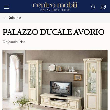
Prejsť
N
na
obsah
Kolekcie
K
PALAZZO DUCALE AVORIO
Obývacia izba