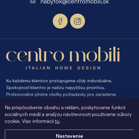
nabytok
@
centromobili.sk
ä
t
i
e
Ku každému klientovi pristupujeme vždy individuálne.
Spokojnosť klientov je našou najvyššou prioritou.
Profesionálne plníme všetky požiadavky pre zariadenie
interiéru od A po Z. Ak požadujete návrh a výrobu atypického
Na prispôsobenie obsahu a reklám, poskytovanie funkcií
nábytku na mieru, presne pre váš interiér, je pre nás
sociálnych médií a analýzu návštevnosti používame súbory
samozrejmosťou Vám vyhovieť.
cookie. Viac informácií
tu
.
Informácie pre vás
Nastavenie