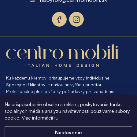
ä
t
i
e
Ku každému klientovi pristupujeme vždy individuálne.
Spokojnosť klientov je našou najvyššou prioritou.
Profesionálne plníme všetky požiadavky pre zariadenie
interiéru od A po Z. Ak požadujete návrh a výrobu atypického
Na prispôsobenie obsahu a reklám, poskytovanie funkcií
nábytku na mieru, presne pre váš interiér, je pre nás
sociálnych médií a analýzu návštevnosti používame súbory
samozrejmosťou Vám vyhovieť.
cookie. Viac informácií
tu
.
Informácie pre vás
Nastavenie