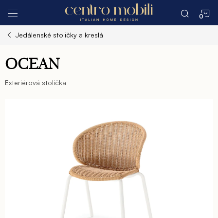
Prejsť
N
na
obsah
Jedálenské stoličky a kreslá
K
OCEAN
Exteriérová stolička