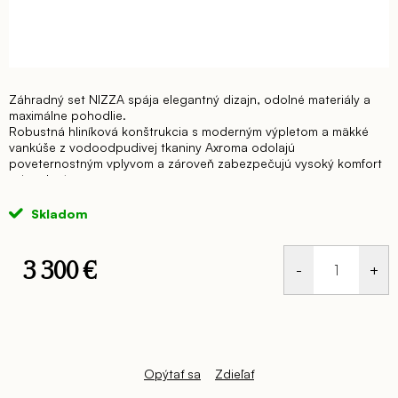
Záhradný set NIZZA spája elegantný dizajn, odolné materiály a
maximálne pohodlie.
Robustná hliníková konštrukcia s moderným výpletom a mäkké
vankúše z vodoodpudivej tkaniny Axroma odolajú
poveternostným vplyvom a zároveň zabezpečujú vysoký komfort
pri sedení.
Záhradný set NIZZA obsahuje: diván + 2 x kreslo + stolík
JOLLY
Skladom
3 300 €
Jednotková
cena:
Opýtať sa
Zdieľať