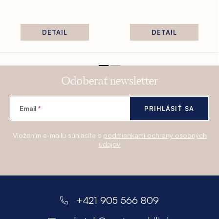
DETAIL
DETAIL
Odoberať newsletter
Email
PRIHLÁSIŤ SA
Vložením e-mailu súhlasíte s
podmienkami ochrany osobných
údajov
Z
á
+421 905 566 809
p