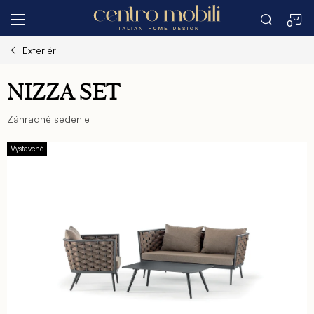
Prejsť
N
na
obsah
Exteriér
K
NIZZA SET
Záhradné sedenie
Vystavené