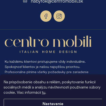
nabytok
@
centromobili.sk
ä
t
i
e
Ku každému klientovi pristupujeme vždy individuálne.
Spokojnosť klientov je našou najvyššou prioritou.
Profesionálne plníme všetky požiadavky pre zariadenie
interiéru od A po Z. Ak požadujete návrh a výrobu atypického
Na prispôsobenie obsahu a reklám, poskytovanie funkcií
nábytku na mieru, presne pre váš interiér, je pre nás
sociálnych médií a analýzu návštevnosti používame súbory
samozrejmosťou Vám vyhovieť.
cookie. Viac informácií
tu
.
Informácie pre vás
Nastavenie