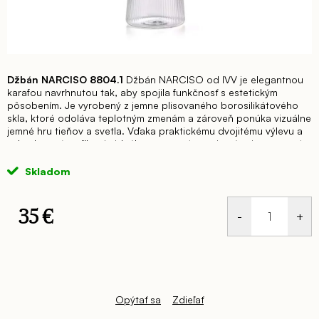
Džbán NARCISO 8804.1
Džbán NARCISO od IVV je elegantnou
karafou navrhnutou tak, aby spojila funkčnosť s estetickým
pôsobením. Je vyrobený z jemne plisovaného borosilikátového
skla, ktoré odoláva teplotným zmenám a zároveň ponúka vizuálne
jemné hru tieňov a svetla. Vďaka praktickému dvojitému výlevu a
zabudovanému filtru je ideálny pre servírovanie nápojov s ovocím
alebo ľadom – bez nutnosti oddeleného sitka.
Uzáver
zabezpečuje, že obsah zostane čerstvý a zároveň umožňuje
Skladom
jednoduché nalievanie. Ergonomická rukoväť dodáva
ovládateľnosť a pohodlie pri manipulácii.
Tento model sa výborne
hodí do moderných, minimalistických aj luxusných interiérov – či
35 €
už ako praktický servírovací objekt pri jedálenskom stole, bare
alebo elegantnom bufete. Je tiež skvelým darčekom pre
Jednotková
milovníkov dizajnového skla a kvalitného stolovania.
Rozmery:
Ø
cena:
11,9 x v. 28cm 1,6 l
Opýtať sa
Zdieľať