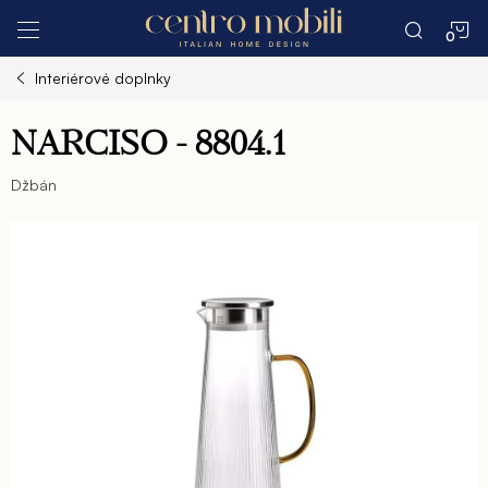
Prejsť
N
na
obsah
Interiérové doplnky
K
NARCISO - 8804.1
Džbán