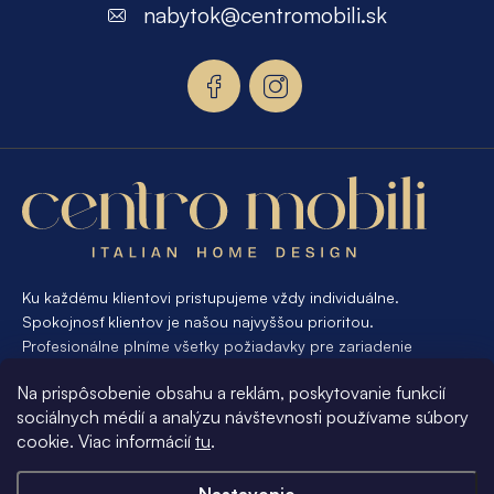
p
nabytok
@
centromobili.sk
ä
t
i
e
Ku každému klientovi pristupujeme vždy individuálne.
Spokojnosť klientov je našou najvyššou prioritou.
Profesionálne plníme všetky požiadavky pre zariadenie
interiéru od A po Z. Ak požadujete návrh a výrobu atypického
Na prispôsobenie obsahu a reklám, poskytovanie funkcií
nábytku na mieru, presne pre váš interiér, je pre nás
sociálnych médií a analýzu návštevnosti používame súbory
samozrejmosťou Vám vyhovieť.
cookie. Viac informácií
tu
.
Informácie pre vás