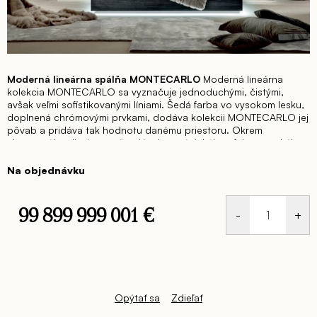
Moderná lineárna spálňa MONTECARLO
Moderná lineárna
kolekcia MONTECARLO sa vyznačuje jednoduchými, čistými,
avšak veľmi sofistikovanými líniami.
Šedá farba vo vysokom lesku,
doplnená chrómovými prvkami, dodáva kolekcii MONTECARLO jej
pôvab a pridáva tak hodnotu danému priestoru.
Okrem
elegantného dizajnu a očarujúceho scénického efektu vysokého
lesku, ponúka kolekcia MONTECARLO veľmi funkčné kúsky pre
Vašu spálňu, obývačku, jedáleň, ale aj pracovňu.
Dodajte svojmu
Na objednávku
domovu moderný nádych a zlaďte si celý interiér do jedného štýlu
s nadčasovým nábytkom MONTECARLO od popredného
talianskeho výrobcu Alf Italia.
99 899 999 001 €
Jednotková
cena:
Opýtať sa
Zdieľať