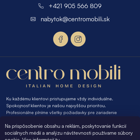
á
+421 905 566 809
p
nabytok
@
centromobili.sk
ä
t
i
e
Ku každému klientovi pristupujeme vždy individuálne.
Spokojnosť klientov je našou najvyššou prioritou.
Profesionálne plníme všetky požiadavky pre zariadenie
interiéru od A po Z. Ak požadujete návrh a výrobu atypického
Na prispôsobenie obsahu a reklám, poskytovanie funkcií
nábytku na mieru, presne pre váš interiér, je pre nás
sociálnych médií a analýzu návštevnosti používame súbory
samozrejmosťou Vám vyhovieť.
cookie. Viac informácií
tu
.