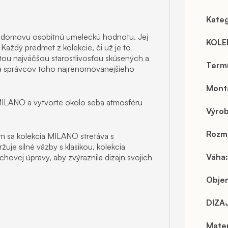
Kateg
u domovu osobitnú umeleckú hodnotu. Jej
KOLE
 Každý predmet z kolekcie, či už je to
s tou najväčšou starostlivosťou skúsených a
Term
 a správcov toho najrenomovanejšieho
Mont
 MILANO a vytvorte okolo seba atmosféru
Výro
Rozm
m sa kolekcia MILANO stretáva s
uje silné väzby s klasikou, kolekcia
Váha
:
chovej úpravy, aby zvýraznila dizajn svojich
Objem
DIZA
Mater