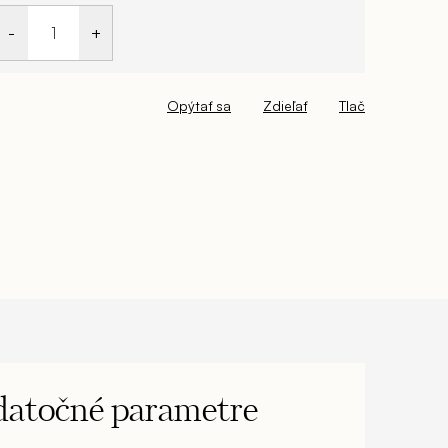
Opýtať sa
Zdieľať
Tlač
atočné parametre