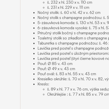
š. 232 x hl. 230 x v. 110 cm
š. 231 x hl. 229 x v. 111 cm
Nočný stolík: š. 60 x hl. 42 x v. 62 cm
Nočný stolík s champagne podnožou: š. 53 
5-zásuvková komoda: š. 130 x hl. 53 x v.
6-zásuvková komoda vysoká: š. 75 x hl. 53
Príručný stolík bočný s champagne podnožo
Toaletný stolík so zrkadlom s champagne p
Taburetka s champagne podnožou: š. 46 x
Lavička pred posteľ s champagne podnožou
Lavička pred posteľ s úložným priestorom: 
Lavička pred posteľ (štyri čierne kovové no
Pouf: Ø 85 v. 43 cm
Pouf: Ø 49 x v. 43 cm
Pouf ovál: š. 83 x hl. 55 x v. 43 cm
Kresielko okrúhle: š. 70 x hl. 70 x v. 82, 
Kreslo:
š. 89 x hl. 77 x v. 76 cm, výška sed
Okrúhlejšie : š. 77 x hl. 85 x v. 79 