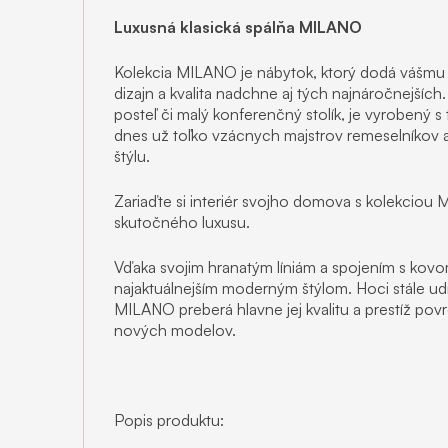
Luxusná klasická spálňa MILANO
Kolekcia MILANO je nábytok, ktorý dodá vášm
dizajn a kvalita nadchne aj tých najnáročnejších.
posteľ či malý konferenčný stolík, je vyrobený 
dnes už toľko vzácnych majstrov remeselníkov
štýlu.
Zariaďte si interiér svojho domova s kolekciou
skutočného luxusu.
Vďaka svojim hranatým líniám a spojením s kovo
najaktuálnejším moderným štýlom. Hoci stále udrž
MILANO preberá hlavne jej kvalitu a prestíž povr
nových modelov.
Popis produktu: