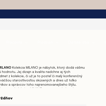
Pracovňa
Predsieň
Detská izba
 MILANO
Kolekcia MILANO je nábytok, ktorý dodá vášmu
odnotu. Jej dizajn a kvalita nadchne aj tých
met z kolekcie, či už je to posteľ či malý konferenčný
ajväčšou starostlivosťou skúsených a dnes už toľko
níkov a správcov toho najrenomovanejšieho štýlu.
o domova s kolekciou MILANO a vytvorte okolo seba
su.
Vďaka svojim hranatým líniám a spojením s kovom sa
 najaktuálnejším moderným štýlom. Hoci stále udržuje
týždňov
ekcia MILANO preberá hlavne jej kvalitu a prestíž
raznila dizajn svojich nových modelov.