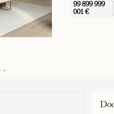
99 899 999
001 €
Jednotková
cena:
y
Dod