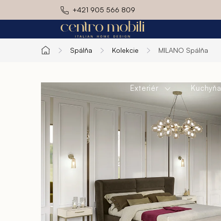
Prejsť
+421 905 566 809
na
obsah
Spálňa
Kolekcie
MILANO
Spálňa
Domov
Exteriér
Kuchyň