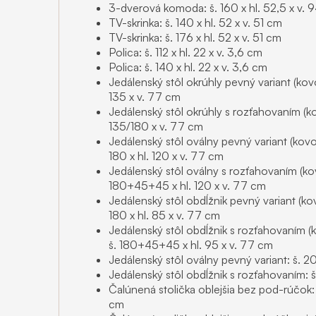
3-dverová komoda: š. 160 x hl. 52,5 x v. 
TV-skrinka: š. 140 x hl. 52 x v. 51 cm
TV-skrinka: š. 176 x hl. 52 x v. 51 cm
Polica: š. 112 x hl. 22 x v. 3,6 cm
Polica: š. 140 x hl. 22 x v. 3,6 cm
Jedálenský stôl okrúhly pevný variant (k
135 x v. 77 cm
Jedálenský stôl okrúhly s rozťahovaním 
135/180 x v. 77 cm
Jedálenský stôl oválny pevný variant (ko
180 x hl. 120 x v. 77 cm
Jedálenský stôl oválny s rozťahovaním (k
180+45+45 x hl. 120 x v. 77 cm
Jedálenský stôl obdĺžnik pevný variant (
180 x hl. 85 x v. 77 cm
Jedálenský stôl obdĺžnik s rozťahovaním
š. 180+45+45 x hl. 95 x v. 77 cm
Jedálenský stôl oválny pevný variant: š. 2
Jedálenský stôl obdĺžnik s rozťahovaním: 
Čalúnená stolička oblejšia bez pod-rúčok: 
cm