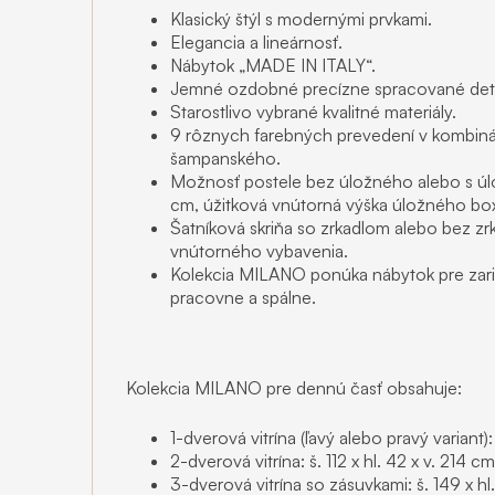
Klasický štýl s modernými prvkami.
Elegancia a lineárnosť.
Nábytok „MADE IN ITALY“.
Jemné ozdobné precízne spracované deta
Starostlivo vybrané kvalitné materiály.
9 rôznych farebných prevedení v kombinác
šampanského.
Možnosť postele bez úložného alebo s úl
cm, úžitková vnútorná výška úložného box
Šatníková skriňa so zrkadlom alebo bez z
vnútorného vybavenia.
Kolekcia MILANO ponúka nábytok pre zaria
pracovne a spálne.
Kolekcia MILANO pre dennú časť obsahuje:
1-dverová vitrína (ľavý alebo pravý variant):
2-dverová vitrína: š. 112 x hl. 42 x v. 214 cm
3-dverová vitrína so zásuvkami: š. 149 x hl