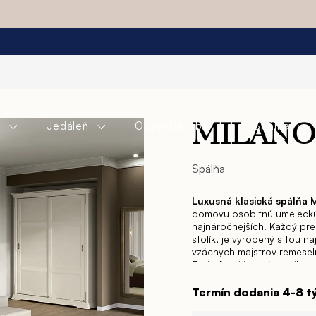
a
Jedáleň
Obývacia izba
Spálňa
MILANO
Spálňa
Luxusná klasická spálňa
domovu osobitnú umeleckú h
najnáročnejších. Každý pred
stolík, je vyrobený s tou n
vzácnych majstrov remesel
Zariaďte si interiér svojh
atmosféru skutočného luxu
kolekcia MILANO stretáva s
Termín dodania 4-8 
silné väzby s klasikou, kol
povrchovej úpravy, aby zvý