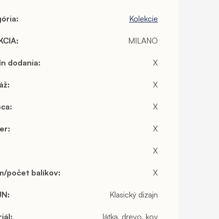
ória
:
Kolekcie
KCIA
:
MILANO
ín dodania
:
X
áž
:
X
bca
:
X
er
:
X
X
/počet balíkov
:
X
JN
:
Klasický dizajn
iál
:
látka, drevo, kov