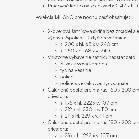
Pracovné kreslo na kolieskach: š. 47 x hl.
Kolekcia MILANO pre nočnú časť obsahuje:
2-dverová šatníková skriňa bez zrkadiel a
výbava 2xpolica + 2xtyč na vešanie):
š. 200 x hl. 68 x v. 240 cm
š. 250 x hl. 68 x v. 240
Vnútorné vybavenie šatníku nadštandard:
3-zásuvková komoda
tyč na vešanie
police
police s vešiakovou tyčou malé
Čalúnená posteľ pre matrac 160 x 200 cm
priestoru:
š. 196 x hl. 222 x v. 107 cm
š. 212 x hl. 230 x v. 110 cm
š. 211 x hl. 229 x v. 111 cm
Čalúnená posteľ pre matrac 180 x 200 cm
priestoru:
š. 216 x hl. 222 x v. 107 cm