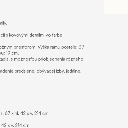
ily.
ii s kovovými detailmi vo farbe
ožným priestorom. Výška rámu postele: 37
u: 19 cm.
rkadla, s možnosťou priobjednania rôzneho
denie predsiene, obývacej izby, jedálne,
 š. 67 x hl. 42 x v. 214 cm
. 42 x v. 214 cm