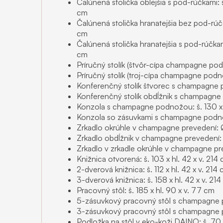
Čalúnená stolička oblejšia s pod-rúčkami: š
cm
Čalúnená stolička hranatejšia bez pod-rúčo
cm
Čalúnená stolička hranatejšia s pod-rúčkam
cm
Príručný stolík (štvôr-cípa champagne po
Príručný stolík (troj-cípa champagne podn
Konferenčný stolík štvorec s champagne p
Konferenčný stolík obdĺžnik s champagne 
Konzola s champagne podnožou: š. 130 x 
Konzola so zásuvkami s champagne podnož
Zrkadlo okrúhle v champagne prevedení:
Zrkadlo obdĺžnik v champagne prevedení: 
Zrkadlo v zrkadle okrúhle v champagne p
Knižnica otvorená: š. 103 x hl. 42 x v. 214
2-dverová knižnica: š. 112 x hl. 42 x v. 214
3-dverová knižnica: š. 158 x hl. 42 x v. 21
Pracovný stôl: š. 185 x hl. 90 x v. 77 cm
5-zásuvkový pracovný stôl s champagne po
3-zásuvkový pracovný stôl s champagne po
Podložka na stôl v eko-koži DAINO: š. 70 x