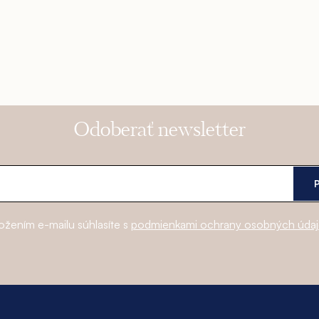
Odoberať newsletter
ožením e-mailu súhlasíte s
podmienkami ochrany osobných úda