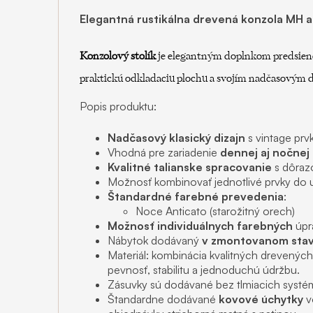
Elegantná rustikálna drevená konzola MH a
Konzolový stolík
je elegantným doplnkom predsiene,
praktickú odkladaciu plochu a svojím nadčasovým d
Popis produktu:
Nadčasový klasický dizajn
s vintage prv
Vhodná pre zariadenie
dennej aj nočnej 
Kvalitné talianske spracovanie
s dôrazo
Možnosť kombinovať jednotlivé prvky do u
Štandardné farebné prevedenia
:
Noce Anticato (starožitný orech)
Možnosť individuálnych farebných
úpr
Nábytok dodávaný
v zmontovanom stav
Materiál: kombinácia kvalitných drevenýc
pevnosť, stabilitu a jednoduchú údržbu.
Zásuvky sú dodávané bez tlmiacich systé
Štandardne dodávané
kovové úchytky
v