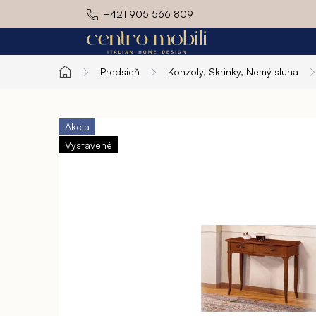
Prejsť
+421 905 566 809
na
obsah
Predsieň
Konzoly, Skrinky, Nemý sluha
Domov
Exteriér
Kuchyň
Akcia
Vystavené