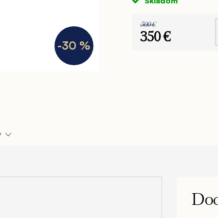
Skladom
500 €
350 €
-30 %
Jednotková
cena:
y
Dod