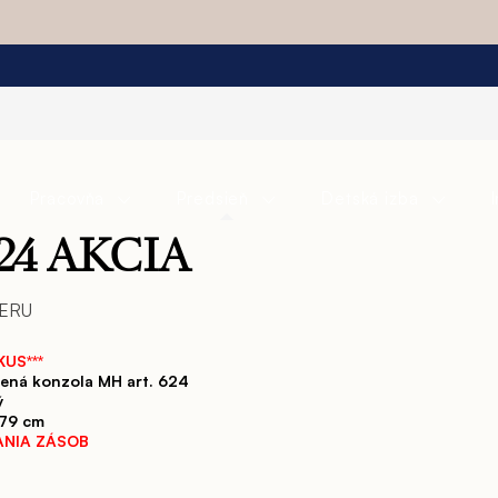
Pracovňa
Predsieň
Detská izba
624 AKCIA
BERU
KUS***
vená konzola MH art. 624
ý
.79 cm
ANIA ZÁSOB