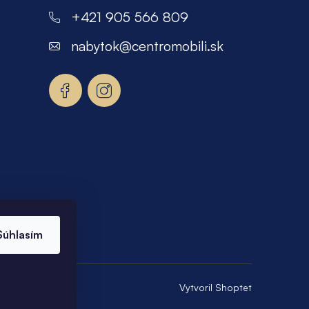
+421 905 566 809
nabytok
@
centromobili.sk
Súhlasím
Vytvoril Shoptet