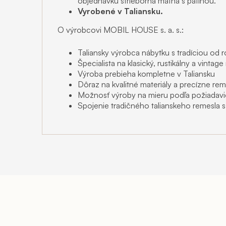
objednávku strieborná matná s patinou.
Vyrobené v Taliansku.
O výrobcovi MOBIL HOUSE s. a. s.:
Taliansky výrobca nábytku s tradíciou od 
Špecialista na klasický, rustikálny a vintag
Výroba prebieha kompletne v Taliansku
Dôraz na kvalitné materiály a precízne re
Možnosť výroby na mieru podľa požiadavi
Spojenie tradičného talianskeho remesla