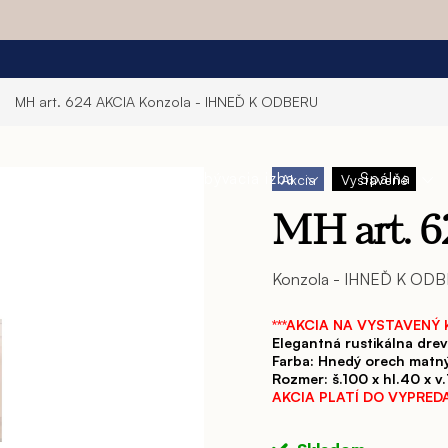
MH art. 624 AKCIA
Konzola - IHNEĎ K ODBERU
a
Jedáleň
Obývacia izba
Spálňa
Akcia
Vystavené
MH art. 
Konzola - IHNEĎ K OD
***AKCIA NA VYSTAVENÝ 
Elegantná rustikálna dre
Farba: Hnedý orech matn
Rozmer: š.100 x hl.40 x v
AKCIA PLATÍ DO VYPRED