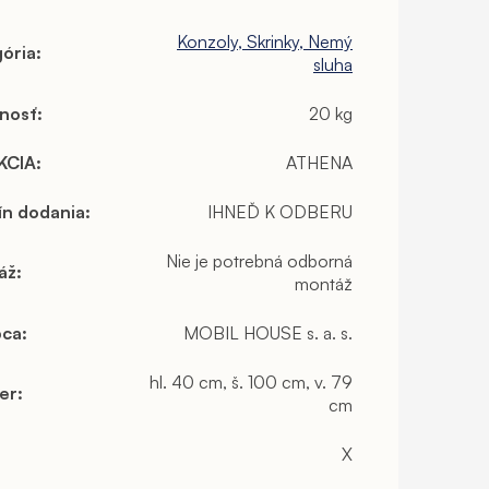
Konzoly, Skrinky, Nemý
ória
:
sluha
nosť
:
20 kg
KCIA
:
ATHENA
ín dodania
:
IHNEĎ K ODBERU
Nie je potrebná odborná
áž
:
montáž
bca
:
MOBIL HOUSE s. a. s.
hl. 40 cm, š. 100 cm, v. 79
er
:
cm
X