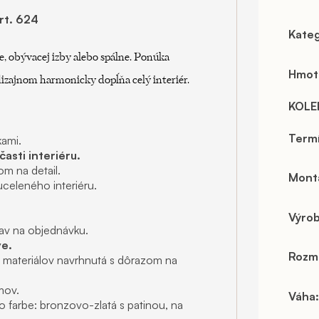
rt. 624
Kateg
 obývacej izby alebo spálne. Ponúka
Hmot
izajnom harmonicky dopĺňa celý interiér.
KOLE
Term
kami.
časti interiéru.
m na detail.
Mont
celeného interiéru.
Výro
av na objednávku.
e.
Rozm
h materiálov navrhnutá s dôrazom na
mov.
Váha
:
o farbe: bronzovo-zlatá s patinou, na