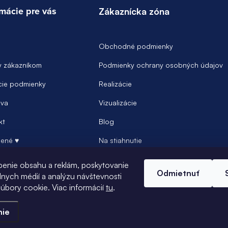
rmácie pre vás
Zákaznícka zóna
Obchodné podmienky
y zákazníkom
Podmienky ochrany osobných údajov
ie podmienky
Realizácie
va
Vizualizácie
kt
Blog
ené ♥
Na stiahnutie
Prihlásenie
benie obsahu a reklám, poskytovanie
Odmietnuť
álnych médií a analýzu návštevnosti
úbory cookie. Viac informácií
tu
.
nie
.
Upraviť nastavenie cookies