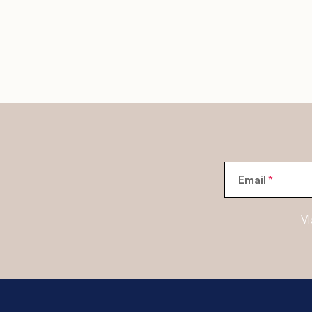
Email
Vl
Z