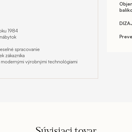
Obje
balík
DIZA
roku 1984
Prev
e nábytok
meselné spracovanie
ek zákazníka
 s modernými výrobnými technológiami
Súvisiaci tovar