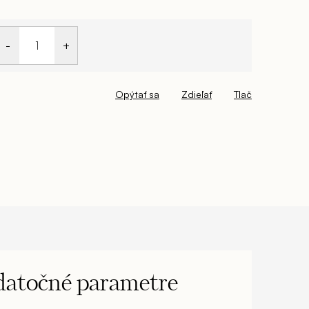
Opýtať sa
Zdieľať
Tlač
atočné parametre