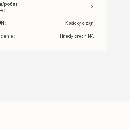
m/počet
X
ov
:
JN
:
Klasický dizajn
edenie
:
Hnedý orech NA