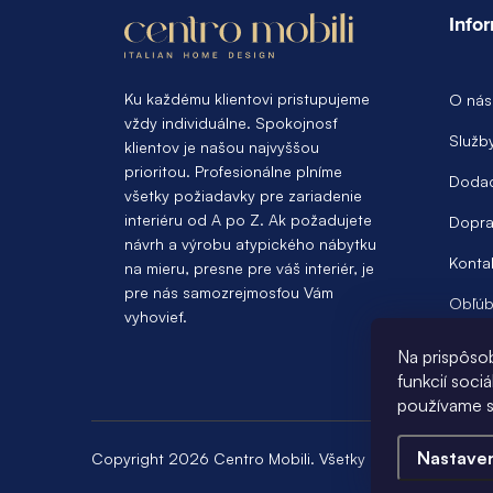
á
Info
p
ä
Ku každému klientovi pristupujeme
O nás
vždy individuálne. Spokojnosť
t
Služb
klientov je našou najvyššou
prioritou. Profesionálne plníme
i
Dodac
všetky požiadavky pre zariadenie
e
interiéru od A po Z. Ak požadujete
Dopra
návrh a výrobu atypického nábytku
Konta
na mieru, presne pre váš interiér, je
pre nás samozrejmosťou Vám
Obľúb
vyhovieť.
Na prispôso
funkcií soci
používame s
Nastave
Copyright 2026
Centro Mobili
. Všetky práva vyhradené