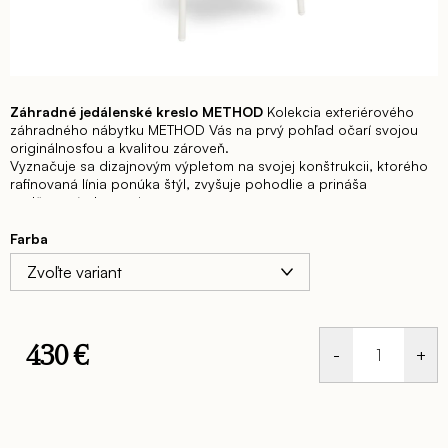
Záhradné jedálenské kreslo METHOD
Kolekcia exteriérového
záhradného nábytku METHOD Vás na prvý pohľad očarí svojou
originálnosťou a kvalitou zároveň.
Vyznačuje sa dizajnovým výpletom na svojej konštrukcii, ktorého
rafinovaná línia ponúka štýl, zvyšuje pohodlie a prináša
nadčasovú eleganciu.
Moderné a zároveň veľmi praktické sedenie vhodné do
akéhokoľvek exteriéru, ktoré bez pochýb zaujme každú jednu
Farba
návštevu.
V troch farebných variantoch: BÉŽOVÁ/BIELA,
ZELENÁ/ZELENÁ, ANTRACIT/ANTRACIT
430 €
Jednotková
cena: