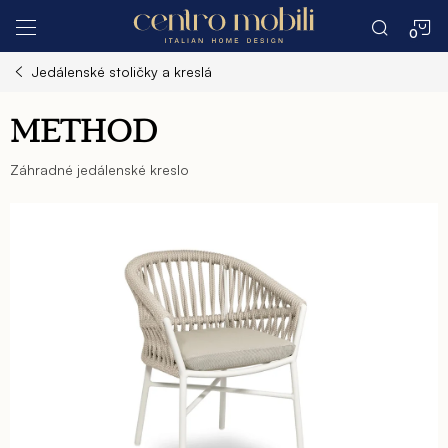
Prejsť
N
na
obsah
Jedálenské stoličky a kreslá
K
METHOD
Záhradné jedálenské kreslo