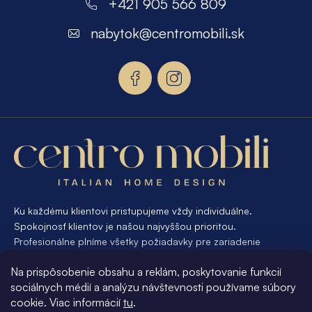
á
+421 905 566 809
p
nabytok
@
centromobili.sk
ä
t
i
e
Ku každému klientovi pristupujeme vždy individuálne.
Spokojnosť klientov je našou najvyššou prioritou.
Profesionálne plníme všetky požiadavky pre zariadenie
interiéru od A po Z. Ak požadujete návrh a výrobu atypického
Na prispôsobenie obsahu a reklám, poskytovanie funkcií
nábytku na mieru, presne pre váš interiér, je pre nás
sociálnych médií a analýzu návštevnosti používame súbory
samozrejmosťou Vám vyhovieť.
cookie. Viac informácií
tu
.