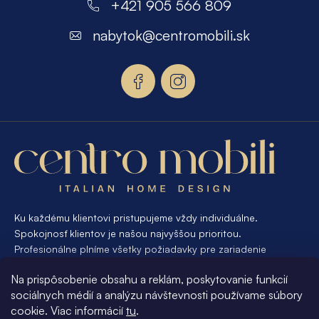
á
+421 905 566 809
p
nabytok
@
centromobili.sk
ä
t
i
e
Ku každému klientovi pristupujeme vždy individuálne.
Spokojnosť klientov je našou najvyššou prioritou.
Profesionálne plníme všetky požiadavky pre zariadenie
interiéru od A po Z. Ak požadujete návrh a výrobu atypického
Na prispôsobenie obsahu a reklám, poskytovanie funkcií
nábytku na mieru, presne pre váš interiér, je pre nás
sociálnych médií a analýzu návštevnosti používame súbory
samozrejmosťou Vám vyhovieť.
cookie. Viac informácií
tu
.