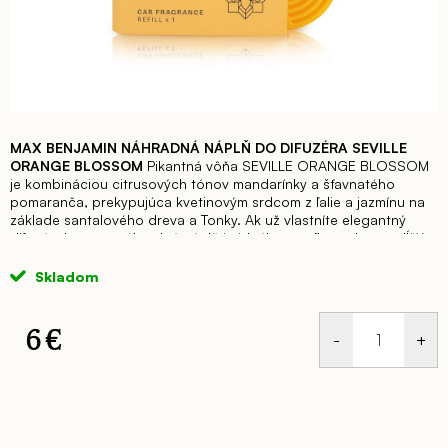
MAX BENJAMIN NÁHRADNÁ NÁPLŇ DO DIFUZÉRA SEVILLE
ORANGE BLOSSOM
Pikantná vôňa SEVILLE ORANGE BLOSSOM
je kombináciou citrusových tónov mandarínky a šťavnatého
pomaranča, prekypujúca kvetinovým srdcom z ľalie a jazmínu na
základe santalového dreva a Tonky.
Ak už vlastníte elegantný
difuzér do auta, náhradná náplň je ideálnou voľbou ako predĺžiť
vôňu vo vašom aute.
Elegantný dizajn difuzéra MAX BENJAMIN
DIFUZÉR DO AUTA SEVILLE ORANGE BLOSSOM sa jednoducho
Skladom
aplikuje a prevonia vaše auto až po dobu 30 dní.
Car Diffuser
MAX BENJAMIN DIFUZÉR DO AUTA SEVILLE ORANGE BLOSSOM je
luxusný vonný difuzér do auta z Írska. Obsahuje prírodné
6 €
esenciálne oleje, ktoré nádherne prevoňajú interiér vozidla.
Difuzér je vyrobený z kvalitnej ocele v lesklom chrómovom
Jednotková
prevedení v tvare mini volantu.
Náplň je ľahko vymeniteľná.
V
cena:
balení je 1 kus vonnej náplne.
Vôňa: CITRUSOVO-KVETINOVÁ