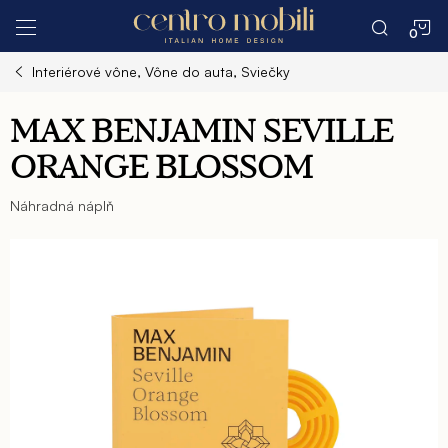
Prejsť
N
na
obsah
Interiérové vône, Vône do auta, Sviečky
K
MAX BENJAMIN SEVILLE
ORANGE BLOSSOM
Náhradná náplň