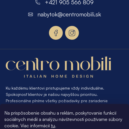
á
+421 905 566 809
p
nabytok
@
centromobili.sk
ä
t
i
e
Ku každému klientovi pristupujeme vždy individuálne.
Spokojnosť klientov je našou najvyššou prioritou.
Profesionálne plníme všetky požiadavky pre zariadenie
interiéru od A po Z. Ak požadujete návrh a výrobu atypického
Na prispôsobenie obsahu a reklám, poskytovanie funkcií
nábytku na mieru, presne pre váš interiér, je pre nás
sociálnych médií a analýzu návštevnosti používame súbory
samozrejmosťou Vám vyhovieť.
cookie. Viac informácií
tu
.