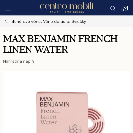
Prejsť
N
na
obsah
Interiérové vône, Vône do auta, Sviečky
K
MAX BENJAMIN FRENCH
LINEN WATER
Náhradná náplň