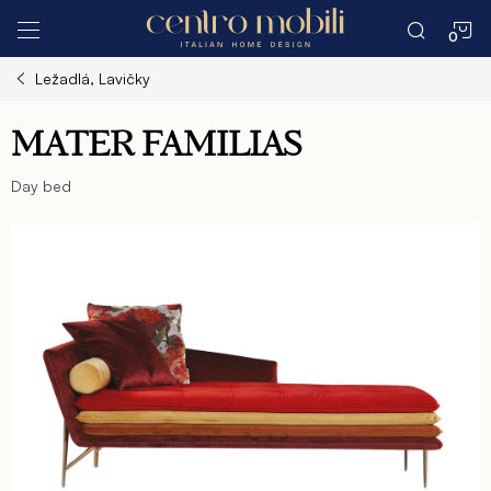
Prejsť
N
na
obsah
Ležadlá, Lavičky
K
MATER FAMILIAS
Day bed