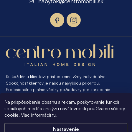
nabytok
@
centromobili.sk
ä
t
i
e
Ku každému klientovi pristupujeme vždy individuálne.
Spokojnosť klientov je našou najvyššou prioritou.
Profesionálne plníme všetky požiadavky pre zariadenie
interiéru od A po Z. Ak požadujete návrh a výrobu atypického
Na prispôsobenie obsahu a reklám, poskytovanie funkcií
nábytku na mieru, presne pre váš interiér, je pre nás
sociálnych médií a analýzu návštevnosti používame súbory
samozrejmosťou Vám vyhovieť.
cookie. Viac informácií
tu
.
Informácie pre vás
Nastavenie