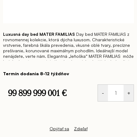
Luxusná day bed MATER FAMILIAS
Day bed MATER FAMILIAS z
rovnomennej kolekcie, ktorá dýcha luxusom. Charakteristické
vrstvenie, farebná škála prevedenia, vkusné oblé tvary, precízne
prešívanie, korunované maximálnym pohodlím. Ideálnejší model
nenájdete, verte nám.
Elegantná „leňoška“ MATER FAMILIAS môže
byť doplnená o set originálnych taburetiek a lavičiek. Jednotlivé
kúsky môžu stáť samostatne alebo ako súčasť nápaditej
kompozície. V ponuke sú obdĺžnikové a okrúhle tvary, ako aj
Termín dodania 8-12 týždňov
verzia lavičky.
MATER FAMILIAS daľej ponúka sedaciu súpravu,
dormeuse, kreslo alebo spomínané taburetky s lavičkou.
Všetky
kúsky sú charakteristické typickými vrstvenými sedadlami,
99 899 999 001 €
navrhované tak, aby spĺňali požiadavky funkčnosti, pohodlia a
dizajnového prevedenia.
Day bed je dostupná v rôznych
Jednotková
farebných prevedeniach.
Nahliadnite do širokej ponuky kvalitných
cena:
poťahových látok a koží
TU
.
Day bed – š. 189 hl. 89 x v.
44/66cm
Opýtať sa
Zdieľať