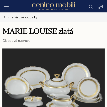
Prejsť
N
na
obsah
Interiérové doplnky
K
MARIE LOUISE zlatá
Obedová súprava