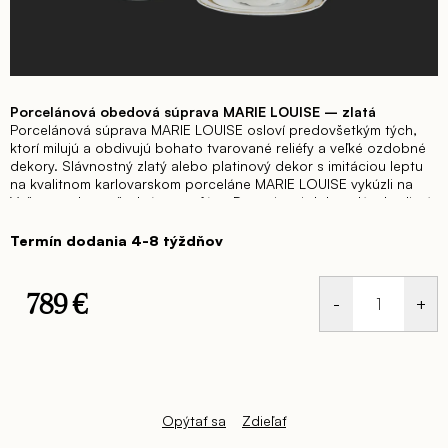
Porcelánová obedová súprava MARIE LOUISE – zlatá
Porcelánová súprava MARIE LOUISE osloví predovšetkým tých,
ktorí milujú a obdivujú bohato tvarované reliéfy a veľké ozdobné
dekory.
Slávnostný zlatý alebo platinový dekor s imitáciou leptu
na kvalitnom karlovarskom porceláne MARIE LOUISE vykúzli na
Vašom stole nevšednú atmosféru.
Doprajte si dokonalý a kvalitný
servis pri stolovaní s porcelánom od českého výrobcu Thun 1794.
Obedová súprava MARIE LOUISE pre 6 osôb so zlatým
Termín dodania 4-8 týždňov
dekorom obsahuje:
1x misa polievková s vekom 2,8l
789 €
1x omáčnik s tanierikom
Jednotková
1x misa kompótová 25cm
cena:
1x misa kompótová 23cm
1x misa oválna 36cm
1x misa plytká 30cm
Opýtať sa
Zdieľať
6x tanier plytký 25cm