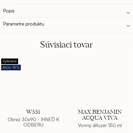
6x tanier hlboký 23cm
6x tanier dezertný 19cm
Popis
1x soľnička/korenička
Parametre produktu
Súvisiaci tovar
Vystavené
-18 %
W551
MAX BENJAMIN
ACQUA VIVA
Obraz 30x90 - IHNEĎ K
ODBERU
Vonný difuzér 150 ml