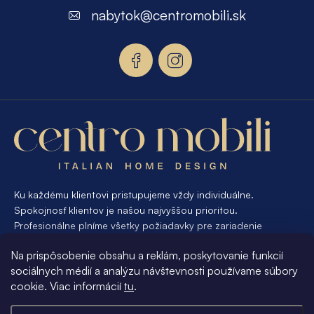
p
nabytok
@
centromobili.sk
ä
t
i
e
Ku každému klientovi pristupujeme vždy individuálne.
Spokojnosť klientov je našou najvyššou prioritou.
Profesionálne plníme všetky požiadavky pre zariadenie
interiéru od A po Z. Ak požadujete návrh a výrobu atypického
Na prispôsobenie obsahu a reklám, poskytovanie funkcií
nábytku na mieru, presne pre váš interiér, je pre nás
sociálnych médií a analýzu návštevnosti používame súbory
samozrejmosťou Vám vyhovieť.
cookie. Viac informácií
tu
.