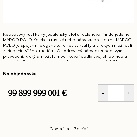
Nadčasový rustikálny jedálenský stôl s rozťahovaním do jedálne
MARCO POLO
Kolekcia rustikálneho nábytku do jedálne MARCO
POLO je spojením elegancie, remesla, kvality a širokých možností
zariadenia Vášho interiéru. Celodrevený nábytok s poctivým
prevedení, ktorý si môžete modifikovať podľa svojich potrieb a
predstáv.
Zvolíte vysoký lesk alebo matné prevedenie?
Chcete vo
svojom interiéri podporiť rustikálneho ducha alebo sa vyberiete
cestou spojenia moderných farieb a rustikálnej formy.
Na objednávku
Neobmedzujte svoje sny a predstave o svojom bývaní – zvoľte
kolekciu nábytku MARCO POLO.
Zariaďte si svoj domov
elegantne nadčasovým kvalitným nábytkom.
Vaša spálňa, jedáleň,
99 899 999 001 €
obývacia časť alebo pracovňa môže byť zariadená v jednotnom
štýle, ktorý sa Vám neopozerá.
Kolekcia ponúka 2 varianty
Jednotková
jedálenského stola:
Jedálenský stôl s rozťahovaním
cena:
160/200/240 x 100 v. 81 cm alebo
200/240/280 x 100 v. 81
cm.
Dostupné v širokej škále možných farebných prevedení, v
matnej alebo lesklej povrchovej úprave.
Ceny sú na vyžiadanie
podľa zadanej špecifikácie prevedenia.
Opýtať sa
Zdieľať