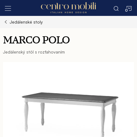
Prejsť
N
na
obsah
Jedálenské stoly
K
MARCO POLO
Jedálenský stôl s rozťahovaním