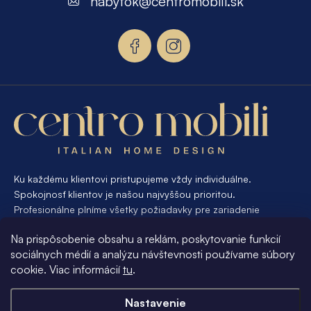
nabytok
@
centromobili.sk
ä
t
i
e
Ku každému klientovi pristupujeme vždy individuálne.
Spokojnosť klientov je našou najvyššou prioritou.
Profesionálne plníme všetky požiadavky pre zariadenie
interiéru od A po Z. Ak požadujete návrh a výrobu atypického
Na prispôsobenie obsahu a reklám, poskytovanie funkcií
nábytku na mieru, presne pre váš interiér, je pre nás
sociálnych médií a analýzu návštevnosti používame súbory
samozrejmosťou Vám vyhovieť.
cookie. Viac informácií
tu
.
Informácie pre vás
Nastavenie