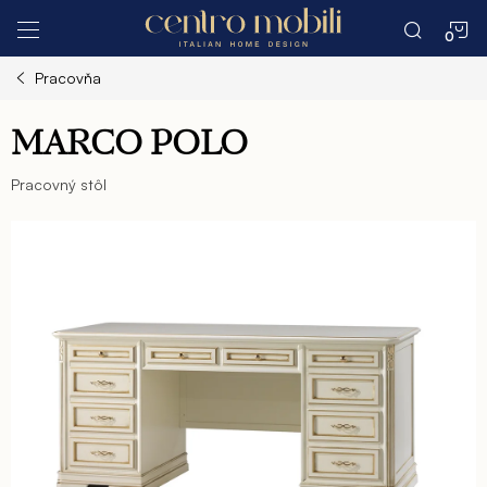
Prejsť
N
na
obsah
Pracovňa
K
MARCO POLO
Pracovný stôl