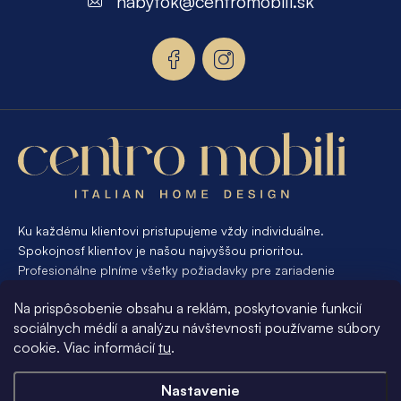
nabytok
@
centromobili.sk
ä
t
i
e
Ku každému klientovi pristupujeme vždy individuálne.
Spokojnosť klientov je našou najvyššou prioritou.
Profesionálne plníme všetky požiadavky pre zariadenie
interiéru od A po Z. Ak požadujete návrh a výrobu atypického
Na prispôsobenie obsahu a reklám, poskytovanie funkcií
nábytku na mieru, presne pre váš interiér, je pre nás
sociálnych médií a analýzu návštevnosti používame súbory
samozrejmosťou Vám vyhovieť.
cookie. Viac informácií
tu
.
Informácie pre vás
Nastavenie