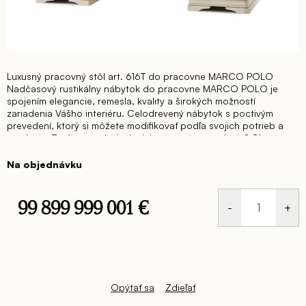
Luxusný pracovný stôl art. 616T do pracovne MARCO POLO
Nadčasový rustikálny nábytok do pracovne MARCO POLO je
spojením elegancie, remesla, kvality a širokých možností
zariadenia Vášho interiéru. Celodrevený nábytok s poctivým
prevedení, ktorý si môžete modifikovať podľa svojich potrieb a
predstáv.
Zvolíte vysoký lesk alebo matné prevedenie?
Chcete vo
svojom interiéri podporiť rustikálneho ducha alebo sa vyberiete
cestou spojenia moderných farieb a rustikálnej formy.
Na objednávku
Neobmedzujte svoje sny a predstave o svojom bývaní – zvoľte
kolekciu nábytku MARCO POLO.
Zariaďte si svoj domov
elegantne nadčasovým kvalitným nábytkom.
Vaša spálňa, jedáleň,
99 899 999 001 €
obývacia časť alebo pracovňa môže byť zariadená v jednotnom
štýle, ktorý sa Vám neopozerá.
Pracovný stôl š. 180 hl. 85 v. 82
Jednotková
cm
Dostupný v širokej škále možných farebných prevedení, v
cena:
matnej aj lesklej povrchovej úprave.
Ceny sú na vyžiadanie
podľa zadanej špecifikácie prevedenia.
Opýtať sa
Zdieľať