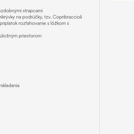
ozdobnými strapcami
krývky na podrúčky, tzv. Copribraccioli
príplatok rozťahovanie s lôžkom s
 úložným priestorom
skladania