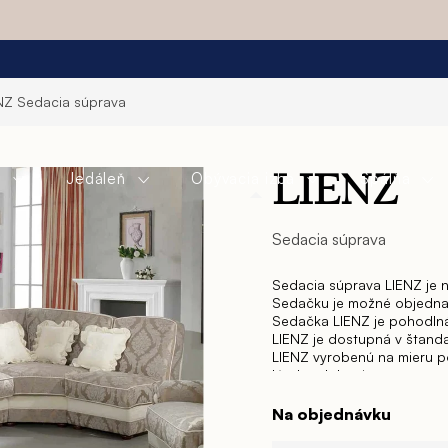
ENZ
Sedacia súprava
a
Jedáleň
Obývacia izba
Spálňa
LIENZ
Sedacia súprava
Sedacia súprava LIENZ je n
Sedačku je možné objednať 
Sedačka LIENZ je pohodlná,
LIENZ je dostupná v štand
LIENZ vyrobenú na mieru p
látok, zdobenie…
Rohová sedačka, trojmiestn
sedačka s rozťahovaním s
Na objednávku
jednej kolekcii – LIENZ.