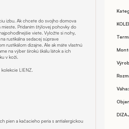
Kateg
ciu izbu. Ak chcete do svojho domova
KOLE
om mieste. Pridaním štýlovej pohovky do
ajpohodlnejšie viete. Vyložte si nohy,
Term
 na rustikálna sedacej súprave
 rustikálom dizajne. Ale ak máte vlastnú
Mont
me na výber širokú škálu látok a ich
u v koži.
Výro
z kolekcie LIENZ.
Rozm
Váha
:
Objem
DIZA
h pien a kačacieho peria s antialergickou