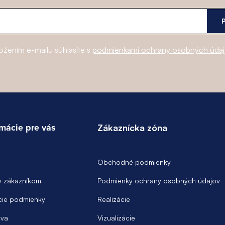
ožením e-mailu súhlasíte s
podmienkami ochrany osobných úda
rmácie pre vás
Zákaznícka zóna
Obchodné podmienky
y zákazníkom
Podmienky ochrany osobných údajov
ie podmienky
Realizácie
va
Vizualizácie