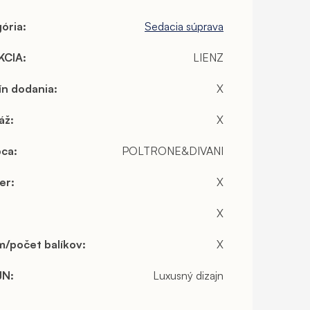
ória
:
Sedacia súprava
KCIA
:
LIENZ
ín dodania
:
X
áž
:
X
bca
:
POLTRONE&DIVANI
er
:
X
X
/počet balíkov
:
X
JN
:
Luxusný dizajn