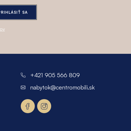
PRIHLÁSIŤ SA
jov
+421 905 566 809
nabytok
@
centromobili.sk