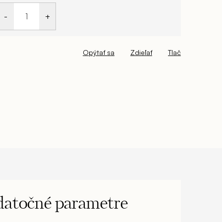
Opýtať sa
Zdieľať
Tlač
atočné parametre