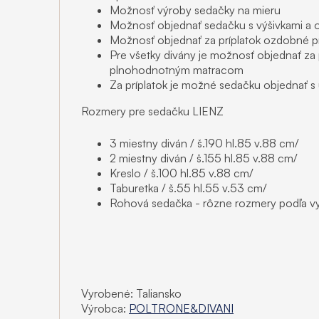
Možnosť výroby sedačky na mieru
Možnosť objednať sedačku s výšivkami a 
Možnosť objednať za príplatok ozdobné pri
Pre všetky divány je možnosť objednať za 
plnohodnotným matracom
Za príplatok je možné sedačku objednať s
Rozmery pre sedačku LIENZ
3 miestny diván / š.190 hl.85 v.88 cm/
2 miestny diván / š.155 hl.85 v.88 cm/
Kreslo / š.100 hl.85 v.88 cm/
Taburetka / š.55 hl.55 v.53 cm/
Rohová sedačka - rôzne rozmery podľa vy
Vyrobené: Taliansko
Výrobca:
POLTRONE&DIVANI