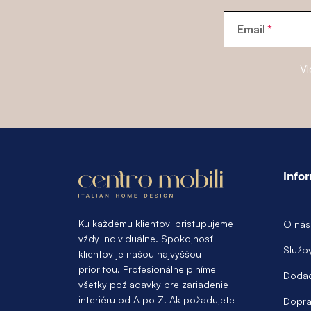
Email
Vl
Z
á
Info
p
ä
Ku každému klientovi pristupujeme
O nás
vždy individuálne. Spokojnosť
t
Služb
klientov je našou najvyššou
prioritou. Profesionálne plníme
i
Dodac
všetky požiadavky pre zariadenie
e
interiéru od A po Z. Ak požadujete
Dopra