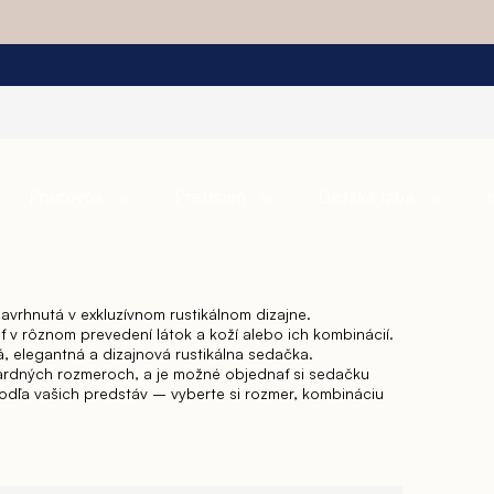
Pracovňa
Predsieň
Detská izba
avrhnutá v exkluzívnom rustikálnom dizajne.
v rôznom prevedení látok a koží alebo ich kombinácií.
 elegantná a dizajnová rustikálna sedačka.
ardných rozmeroch, a je možné objednať si sedačku
odľa vašich predstáv – vyberte si rozmer, kombináciu
y diván, dvojmiestny diván, kreslo, taburetka, prípadne
 plnohodnotným lôžkom a matracom – to všetko v