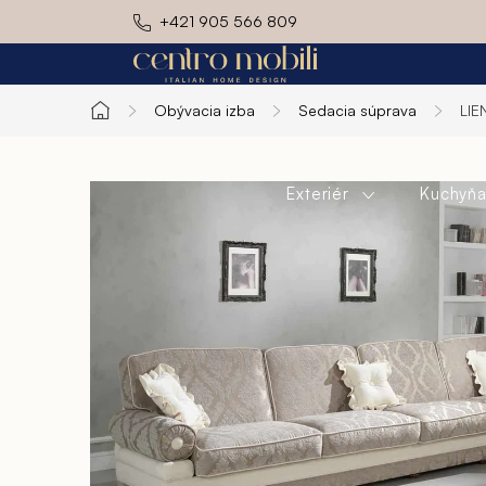
Prejsť
+421 905 566 809
na
obsah
Obývacia izba
Sedacia súprava
LI
Domov
Exteriér
Kuchyň