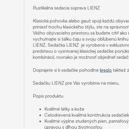
Rustikálna sedacia súprava LIENZ
Klasická pohovka alebo gauč spojí každú obýva
priniesť trochu klasického štýlu, ste na správn
Vášho obývacieho priestoru sa budete cítiť ako n
vychutnajte si šálku čaju a svoju obľúbenú knihu
LIENZ. Sedačka LIENZ je vyrobená v exkluzívnom
predstavu o vysnívanej klasickej sedačke ponúka
kombinácií, rovnako je možnosť objednať sedačk
Doprajete si k sedačke pohodlné
kreslo
taktiež 
Sedačku LIENZ pre Vás vyrobíme na mieru.
Popis produktu
Kvalitné látky a kože
Celodrevená kvalitná konštrukcia sedačiek
Kvalitné výplne studených pien, pamäťovýc
úpravou s dlhou životnosťou