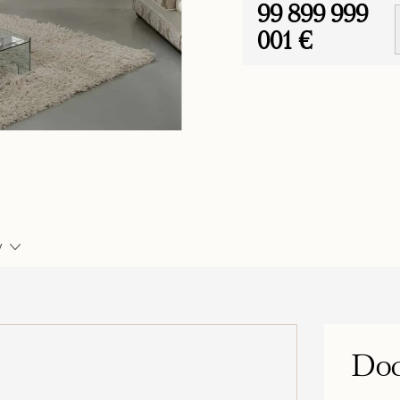
99 899 999
001 €
Jednotková
cena:
y
Dod