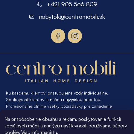
á
+421 905 566 809
p
nabytok
@
centromobili.sk
ä
t
i
e
Ku každému klientovi pristupujeme vždy individuálne.
Spokojnosť klientov je našou najvyššou prioritou.
Profesionálne plníme všetky požiadavky pre zariadenie
interiéru od A po Z. Ak požadujete návrh a výrobu atypického
Na prispôsobenie obsahu a reklám, poskytovanie funkcií
nábytku na mieru, presne pre váš interiér, je pre nás
sociálnych médií a analýzu návštevnosti používame súbory
samozrejmosťou Vám vyhovieť.
cookie. Viac informácií
tu
.