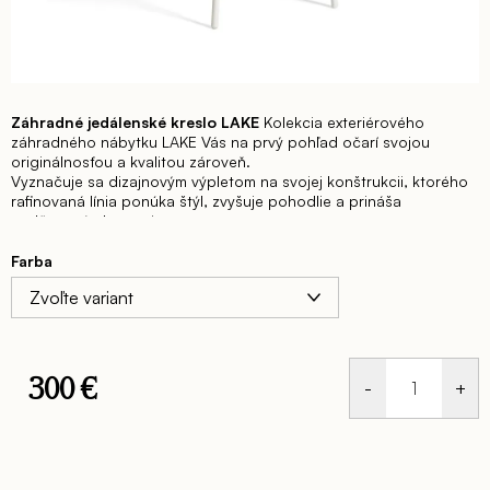
Záhradné jedálenské kreslo LAKE
Kolekcia exteriérového
záhradného nábytku LAKE Vás na prvý pohľad očarí svojou
originálnosťou a kvalitou zároveň.
Vyznačuje sa dizajnovým výpletom na svojej konštrukcii, ktorého
rafinovaná línia ponúka štýl, zvyšuje pohodlie a prináša
nadčasovú eleganciu.
Moderné a zároveň veľmi praktické sedenie vhodné do
akéhokoľvek exteriéru, ktoré bez pochýb zaujme každú jednu
Farba
návštevu.
Jedálenská stolička: š. 61 x hl. 57,5 x v. 77 cm, výška
sedu 49 cm (stohovateľnosť 5 x)
Záhradné jedálenské kreslo
LAKE je v troch farebných variantoch: BIELA/BÉŽOVÁ,
ANTRACIT/ANTRACIT, ANTRACIT/HORČICOVÁ
300 €
Jednotková
cena: