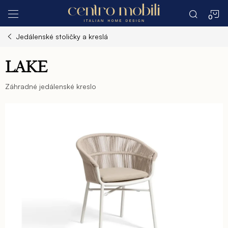
Prejsť
N
na
obsah
Jedálenské stoličky a kreslá
K
LAKE
Záhradné jedálenské kreslo