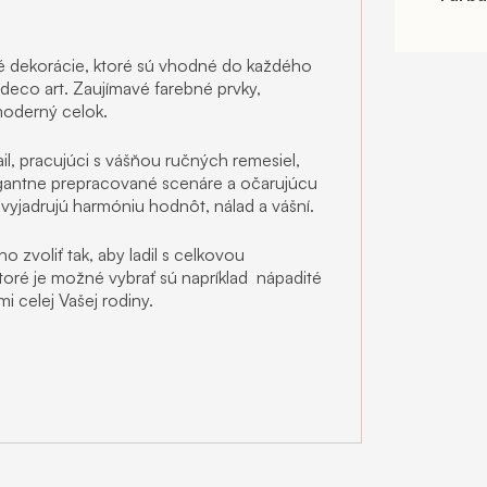
 dekorácie, ktoré sú vhodné do každého
 deco art. Zaujímavé farebné prvky,
moderný celok.
ail, pracujúci s vášňou ručných remesiel,
legantne prepracované scenáre a očarujúcu
vyjadrujú harmóniu hodnôt, nálad a vášní.
o zvoliť tak, aby ladil s celkovou
oré je možné vybrať sú napríklad
nápadité
i celej Vašej rodiny.