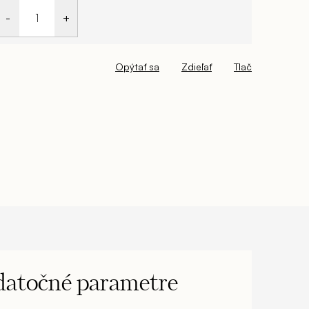
Opýtať sa
Zdieľať
Tlač
atočné parametre