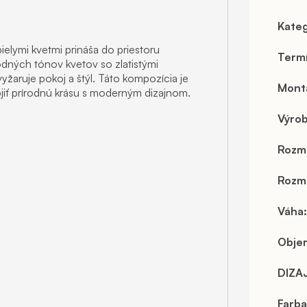
Kateg
elymi kvetmi prináša do priestoru
Term
odných tónov kvetov so zlatistými
yžaruje pokoj a štýl. Táto kompozícia je
Mont
ojiť prírodnú krásu s moderným dizajnom.
Výro
Rozm
Rozme
Váha
:
Objem
DIZA
Farba