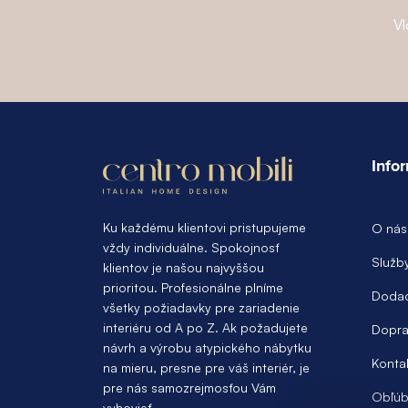
Vl
Z
á
Info
p
ä
Ku každému klientovi pristupujeme
O nás
vždy individuálne. Spokojnosť
t
Služb
klientov je našou najvyššou
prioritou. Profesionálne plníme
i
Dodac
všetky požiadavky pre zariadenie
e
interiéru od A po Z. Ak požadujete
Dopra
návrh a výrobu atypického nábytku
Konta
na mieru, presne pre váš interiér, je
pre nás samozrejmosťou Vám
Obľúb
vyhovieť.