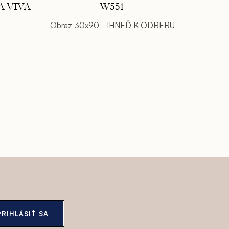
A VIVA
W551
Obraz 30x90 - IHNEĎ K ODBERU
PRIHLÁSIŤ SA