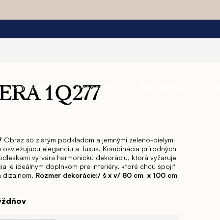
Pracovňa
Predsieň
Detská izba
ERA 1Q277
7
Obraz so zlatým podkladom a jemnými zeleno-bielymi
u osviežujúcu eleganciu a luxus. Kombinácia prírodných
 odleskami vytvára harmonickú dekoráciu, ktorá vyžaruje
ia je ideálnym doplnkom pre interiéry, ktoré chcú spojiť
 dizajnom.
Rozmer dekorácie:/ š x v/ 80 cm x 100 cm
týždňov