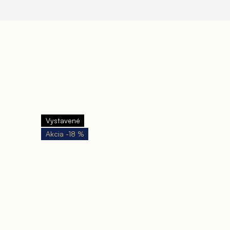
Vystavené
-18 %