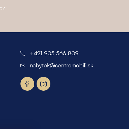
jov
+421 905 566 809
nabytok
@
centromobili.sk