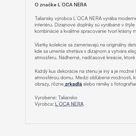
O značke L´OCA NERA
Taliansky výrobca L´OCA NERA vyrába moderné
interiéru. Dizajnové doplnky sú vyrábané v štýle
kombinácie a kvalitné spracovanie tvorí krásny 
Všetky kolekcie sa zameriavajú na originálny det
kde sa umenie stretáva s dizajnom a vytvára e
atmosféru. Nádherné, nadčasové kreácie, ktoré 
Každý kus dekorácie na stenu je iný a je možné h
atmosférou domu. Medzi obľúbené možnosti, kt
obrazy, rôzne
zrkadlá
alebo rámiky s fotografiam
Vyrobené: Taliansko
Výrobca:
L´OCA NERA