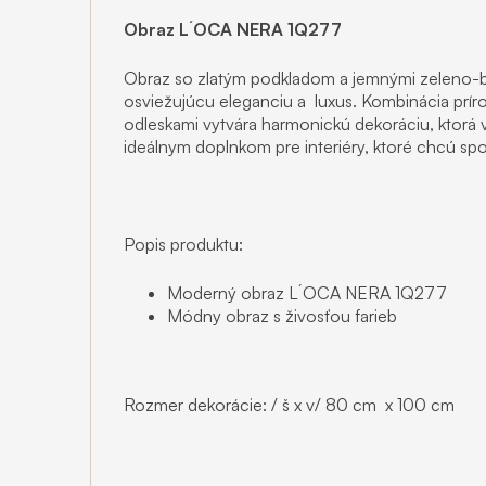
Obraz L´OCA NERA 1Q277
Obraz so zlatým podkladom a jemnými zeleno-bi
osviežujúcu eleganciu a luxus. Kombinácia prír
odleskami vytvára harmonickú dekoráciu, ktorá v
ideálnym doplnkom pre interiéry, ktoré chcú sp
Popis produktu:
Moderný obraz L´OCA NERA 1Q277
Módny obraz s živosťou farieb
Rozmer dekorácie: / š x v/ 80 cm x 100 cm