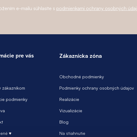
ožením e-mailu súhlasíte s
podmienkami ochrany osobných úda
rmácie pre vás
Zákaznícka zóna
Obchodné podmienky
y zákazníkom
Podmienky ochrany osobných údajov
ie podmienky
Realizácie
va
Vizualizácie
kt
Blog
ené ♥
Na stiahnutie