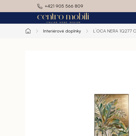
Prejsť
+421 905 566 809
na
obsah
Interiérové doplnky
L´OCA NERA 1Q277
O
Domov
Exteriér
Kuchyň