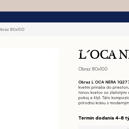
braz 80x100
a
Jedáleň
Obývacia izba
Spálňa
L´OCA N
Obraz 80x100
Obraz L´OCA NERA 1Q27
kvetmi prináša do priestor
tónov kvetov so zlatistými
pokoj a štýl. Táto kompozíc
prírodnú krásu s moderným
Termín dodania 4-8 