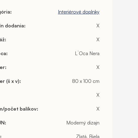
ória
:
Interiérové doplnky
ín dodania
:
X
áž
:
X
bca
:
L´Oca Nera
er
:
X
r (š x v)
:
80 x 100 cm
X
/počet balíkov
:
X
JN
:
Moderný dizajn
:
Zlatá, Biela