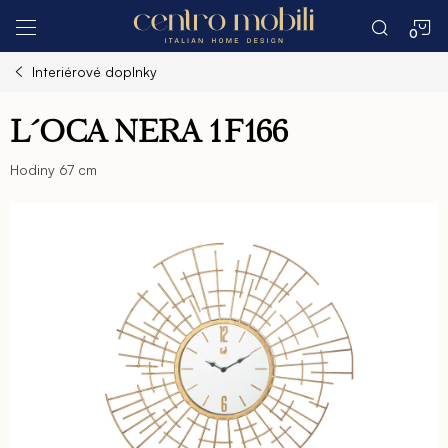
Prejsť
N
na
obsah
Interiérové doplnky
K
L´OCA NERA 1F166
Hodiny 67 cm