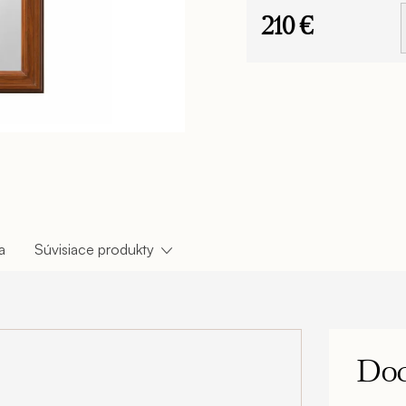
210 €
Jednotková
cena:
a
Súvisiace produkty
Dod