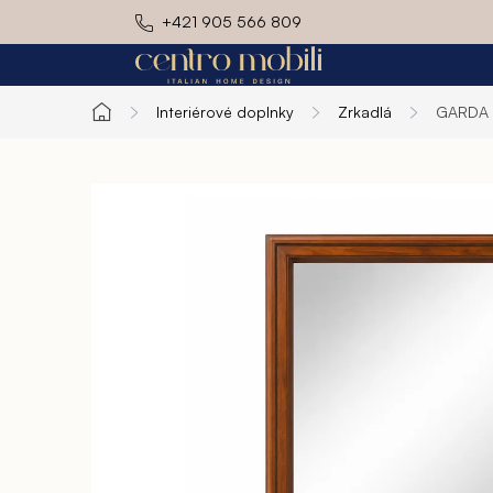
Prejsť
+421 905 566 809
na
obsah
Interiérové doplnky
Zrkadlá
GARDA 
Domov
Exteriér
Kuchyň