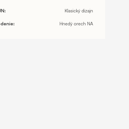
JN
:
Klasický dizajn
edenie
:
Hnedý orech NA