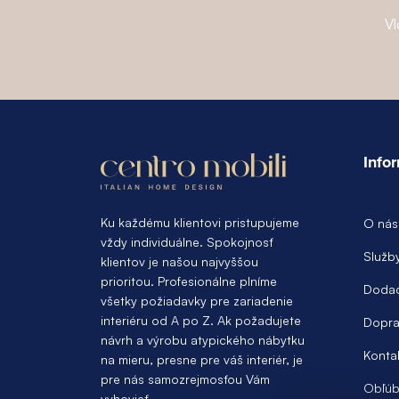
Vl
Z
á
Info
p
ä
Ku každému klientovi pristupujeme
O nás
vždy individuálne. Spokojnosť
t
Služb
klientov je našou najvyššou
prioritou. Profesionálne plníme
i
Dodac
všetky požiadavky pre zariadenie
e
interiéru od A po Z. Ak požadujete
Dopra
návrh a výrobu atypického nábytku
Konta
na mieru, presne pre váš interiér, je
pre nás samozrejmosťou Vám
Obľúb
vyhovieť.