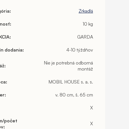
ória
:
Zrkadlá
nosť
:
10 kg
KCIA
:
GARDA
ín dodania
:
4-10 týždňov
Nie je potrebná odborná
áž
:
montáž
bca
:
MOBIL HOUSE s. a. s.
er
:
v. 80 cm, š. 65 cm
X
m/počet
X
ov
: