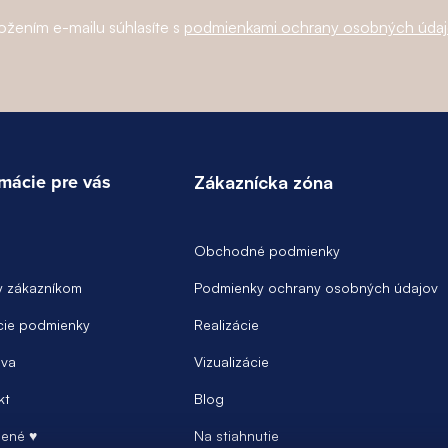
ožením e-mailu súhlasíte s
podmienkami ochrany osobných úda
rmácie pre vás
Zákaznícka zóna
Obchodné podmienky
y zákazníkom
Podmienky ochrany osobných údajov
ie podmienky
Realizácie
va
Vizualizácie
kt
Blog
ené ♥
Na stiahnutie