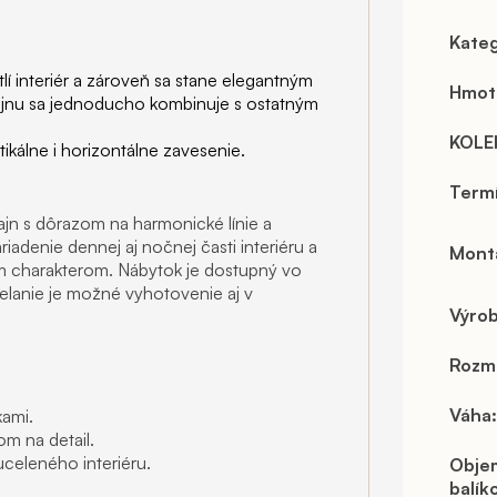
Kateg
tlí interiér a zároveň sa stane elegantným
Hmot
jnu sa jednoducho kombinuje s ostatným
KOLE
ikálne i horizontálne zavesenie.
Term
zajn s dôrazom na harmonické línie a
iadenie dennej aj nočnej časti interiéru a
Mont
 charakterom. Nábytok je dostupný vo
elanie je možné vyhotovenie aj v
Výro
Rozm
Váha
:
kami.
m na detail.
celeného interiéru.
Obje
balík