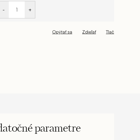
Opýtať sa
Zdieľať
Tlač
atočné parametre