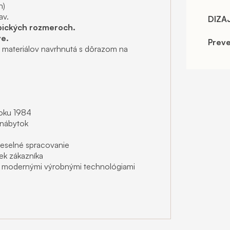
h)
av.
DIZA
ypických rozmeroch.
e.
Prev
h materiálov navrhnutá s dôrazom na
roku 1984
e nábytok
meselné spracovanie
ek zákazníka
 s modernými výrobnými technológiami