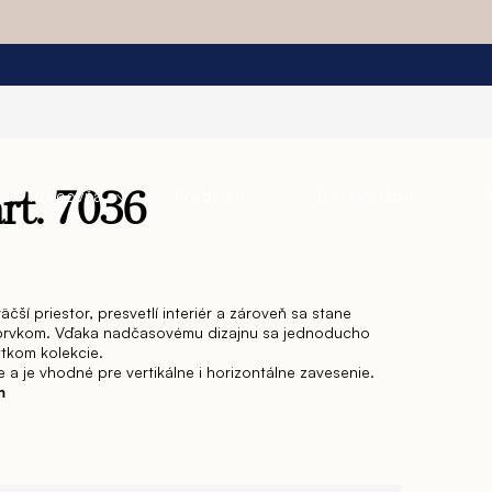
Pracovňa
Predsieň
Detská izba
t. 7036
äčší priestor, presvetlí interiér a zároveň sa stane
prvkom. Vďaka nadčasovému dizajnu sa jednoducho
tkom kolekcie.
 a je vhodné pre vertikálne i horizontálne zavesenie.
cm