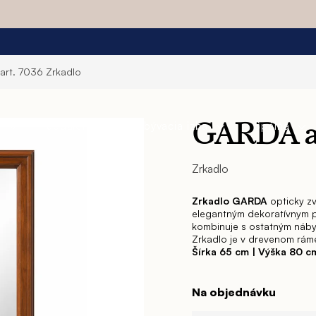
art. 7036
Zrkadlo
a
Jedáleň
Obývacia izba
Spálňa
GARDA ar
Zrkadlo
Zrkadlo
GARDA
opticky zv
elegantným dekoratívnym 
kombinuje s ostatným náby
Zrkadlo je v drevenom ráme
Šírka 65 cm | Výška 80 
Na objednávku