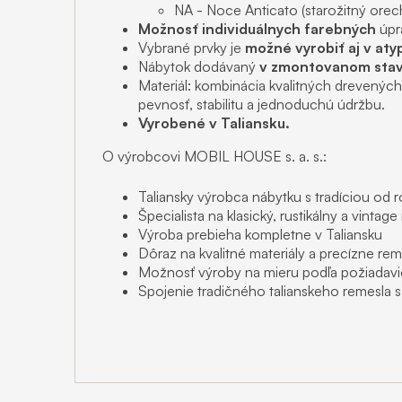
NA - Noce Anticato (starožitný orec
Možnosť individuálnych farebných
úpr
Vybrané prvky je
možné vyrobiť aj v at
Nábytok dodávaný
v zmontovanom stav
Materiál: kombinácia kvalitných drevenýc
pevnosť, stabilitu a jednoduchú údržbu.
Vyrobené v Taliansku.
O výrobcovi MOBIL HOUSE s. a. s.:
Taliansky výrobca nábytku s tradíciou od 
Špecialista na klasický, rustikálny a vintag
Výroba prebieha kompletne v Taliansku
Dôraz na kvalitné materiály a precízne re
Možnosť výroby na mieru podľa požiadavi
Spojenie tradičného talianskeho remesla