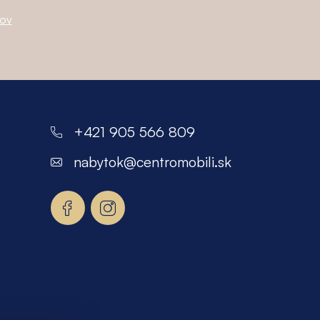
jov
+421 905 566 809
nabytok
@
centromobili.sk