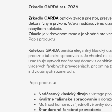
Zrkadlo GARDA art. 7036
Zrkadlo
GARDA
opticky zväčší priestor, presve
dekoratívnym prvkom. Vďaka nadčasovému diza
nábytkom kolekcie.
Zrkadlo je v drevenom ráme a je vhodné pre vert
Popis produktu
Kolekcia GARDA
prináša elegantný klasický di
precízne talianske spracovanie. Je vhodná na zar
umožňuje vytvoriť nadčasový domov s osobitým
viacerých farebných prevedeniach, pričom na ž
individuálnych rozmeroch.
Popis produktu:
Nadčasový klasický dizajn
s vintage prv
Kvalitné talianske spracovanie
s dôrazo
Možnosť kombinovať jednotlivé prvky do u
Štandardné farebné prevedenia
: