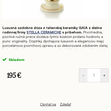
Luxusná ozdobná dóza z talianskej keramiky GAIA z dielne
rodinnej firmy
STELLA CERAMICHE
s príbehom.
Prvotriedna,
poctivá ručná práca dodáva týmto kúskom pridanú hodnotu a
punc originality. Doplnky dýchajúce luxusom a eleganciou majú
porcelánovú povrchovú úpravu a sú dekorované zdobením zlatej
farby s hlavným motívom granátového jablka doplnené žiarivými
SWAROVSKI kryštálmi. Kolekcia precízne spracovanej talianskej
keramiky GAIA s dôrazom na každý detail, je dostupná v
Skladom
kombinácii krémovo-zlatej farby (Avorio-Oro).
Pozdvihnite
celkovú atmosféru každého miesta Vášho interiéru kam umiestnite
túto ozdobnú keramickú dózu GAIA. Každý jeden kúsok z tejto
195 €
kolekcie, či už samostatne alebo v príjemnej kompozícii podľa
Vášho výberu, rozžiari Váš interiér a Vás pohladí na duši.
Jednotková
G00021/E07/133 Ozdobná dóza – v. 17x18cm
cena:
Opýtať sa
Zdieľať