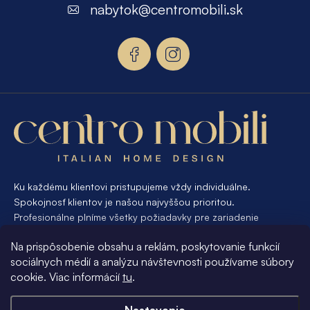
p
nabytok
@
centromobili.sk
ä
t
i
e
Ku každému klientovi pristupujeme vždy individuálne.
Spokojnosť klientov je našou najvyššou prioritou.
Profesionálne plníme všetky požiadavky pre zariadenie
interiéru od A po Z. Ak požadujete návrh a výrobu atypického
Na prispôsobenie obsahu a reklám, poskytovanie funkcií
nábytku na mieru, presne pre váš interiér, je pre nás
sociálnych médií a analýzu návštevnosti používame súbory
samozrejmosťou Vám vyhovieť.
cookie. Viac informácií
tu
.
Informácie pre vás