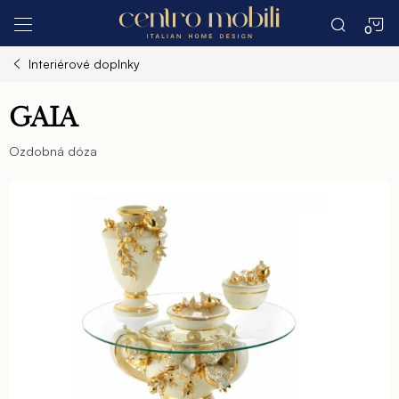
Prejsť
N
na
obsah
Interiérové doplnky
K
GAIA
Ozdobná dóza