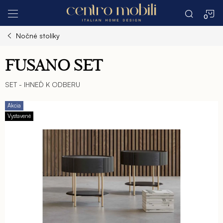
Prejsť
N
na
obsah
Nočné stolíky
K
FUSANO SET
SET - IHNEĎ K ODBERU
Akcia
Vystavené