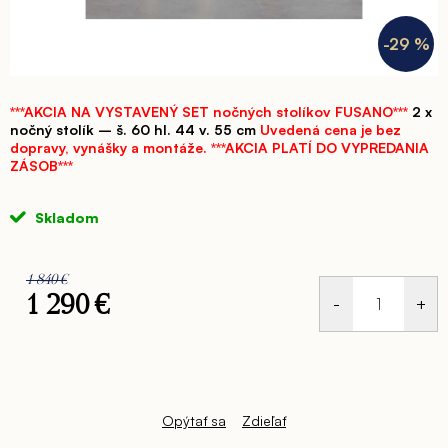
-29 %
***AKCIA NA VYSTAVENÝ SET nočných stolíkov FUSANO***
2 x
nočný stolík – š. 60 hl. 44 v. 55 cm
Uvedená cena je bez
dopravy, vynášky a montáže.
***AKCIA PLATÍ DO VYPREDANIA
ZÁSOB***
Skladom
1 840 €
1 290 €
Jednotková
cena:
Opýtať sa
Zdieľať