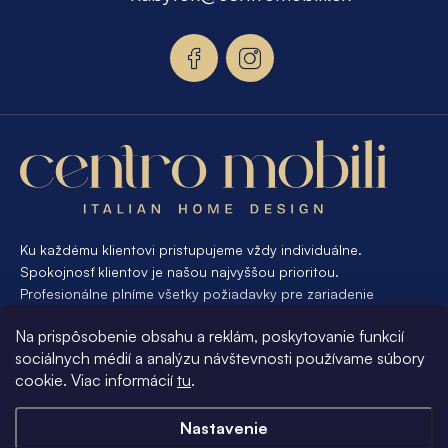
ä
t
i
e
Ku každému klientovi pristupujeme vždy individuálne.
Spokojnosť klientov je našou najvyššou prioritou.
Profesionálne plníme všetky požiadavky pre zariadenie
interiéru od A po Z. Ak požadujete návrh a výrobu atypického
Na prispôsobenie obsahu a reklám, poskytovanie funkcií
nábytku na mieru, presne pre váš interiér, je pre nás
sociálnych médií a analýzu návštevnosti používame súbory
samozrejmosťou Vám vyhovieť.
cookie. Viac informácií
tu
.
Informácie pre vás
Nastavenie