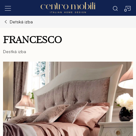
Prejsť
N
na
obsah
Detská izba
K
FRANCESCO
Destká izba