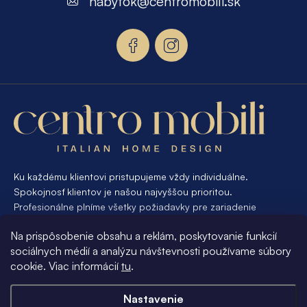
nabytok
@
centromobili.sk
ä
t
i
e
Ku každému klientovi pristupujeme vždy individuálne.
Spokojnosť klientov je našou najvyššou prioritou.
Profesionálne plníme všetky požiadavky pre zariadenie
interiéru od A po Z. Ak požadujete návrh a výrobu atypického
Na prispôsobenie obsahu a reklám, poskytovanie funkcií
nábytku na mieru, presne pre váš interiér, je pre nás
sociálnych médií a analýzu návštevnosti používame súbory
samozrejmosťou Vám vyhovieť.
cookie. Viac informácií
tu
.
Informácie pre vás
Nastavenie