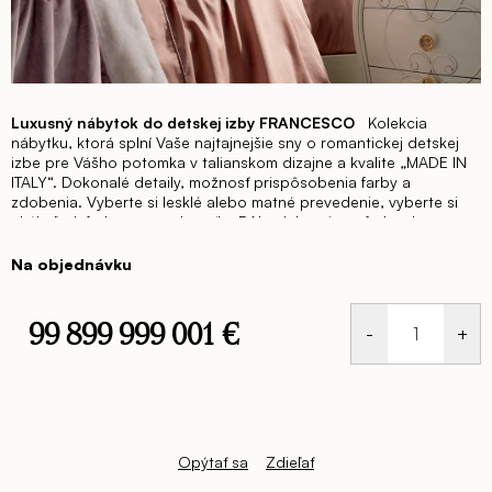
Luxusný nábytok do detskej izby FRANCESCO
Kolekcia
nábytku, ktorá splní Vaše najtajnejšie sny o romantickej detskej
izbe pre Vášho potomka v talianskom dizajne a kvalite „MADE IN
ITALY“. Dokonalé detaily, možnosť prispôsobenia farby a
zdobenia. Vyberte si lesklé alebo matné prevedenie, vyberte si
akúkoľvek farbu so vzorkovníka RAL, alebo rôzne farby dreva –
orech, čerešňa a iné. Doprajte si nadštandardný nábytok pre svoj
interiér. Nábytok do detskej izby FRANCESCO má jemné oblé
Na objednávku
tvary, ktoré zdôrazňujú majestátnosť celkového dizajnu. Detská
izba zažiari a zároveň si doprajete dieťaťu množstvo úložného
priestoru. Ak túžite po nadčasovom dizajne pre Váš interiér,
99 899 999 001 €
kolekcia nábytku FRANCESCO splní Vaše očakávania, ba čo viac,
budete očarení finálnym výsledkom. Luxusná kolekcia nábytku
Jednotková
FRANCESCO ponúka rovnako zariadenie do celého Vášho
cena:
interiér a môžete si tak dovoliť zariadiť vstupnú predsieň, jedáleň,
obývačku, detskú izbu či pracovňu v identickom dizajne.
Opýtať sa
Zdieľať