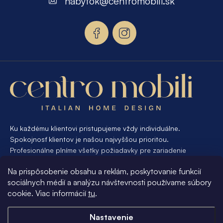
nabytok
@
centromobili.sk
ä
t
i
e
Ku každému klientovi pristupujeme vždy individuálne.
Spokojnosť klientov je našou najvyššou prioritou.
Profesionálne plníme všetky požiadavky pre zariadenie
interiéru od A po Z. Ak požadujete návrh a výrobu atypického
Na prispôsobenie obsahu a reklám, poskytovanie funkcií
nábytku na mieru, presne pre váš interiér, je pre nás
sociálnych médií a analýzu návštevnosti používame súbory
samozrejmosťou Vám vyhovieť.
cookie. Viac informácií
tu
.
Informácie pre vás
Nastavenie