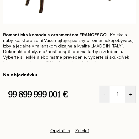
Romantická komoda s ornamentom FRANCESCO
Kolekcia
nábytku, ktorá splní Vaše najtajnejšie sny o romantickej obývacej
izby a jedálne v talianskom dizajne a kvalite „MADE IN ITALY“.
Dokonalé detaily, možnosť prispôsobenia farby a zdobenia.
Vyberte si lesklé alebo matné prevedenie, vyberte si akúkoľvek
farbu so vzorkovníka RAL, alebo rôzne farby dreva – orech,
čerešňa a iné. Doprajte si nadštandardný nábytok pre svoj
interiér. Nábytok do obývačky FRANCESCO má jemné oblé tvary,
Na objednávku
ktoré zdôrazňujú majestátnosť celkového dizajnu. Vaša obývačka
a jedáleň zažiari a zároveň si doprajete množstvo úložného
priestoru. Ak túžite po nadčasovom dizajne pre Váš interiér,
99 899 999 001 €
kolekcia nábytku FRANCESCO splní Vaše očakávania, ba čo viac,
budete očarení finálnym výsledkom. Luxusná kolekcia nábytku
Jednotková
FRANCESCO ponúka rovnako zariadenie do celého Vášho
cena:
interiér a môžete si tak dovoliť zariadiť vstupnú predsieň, jedáleň,
spálňu, obývačku, detskú izbu či pracovňu v identickom dizajne.
Romantická komoda s ornamentom / š. 135 hl. 60 v. 98 cm
Opýtať sa
Zdieľať