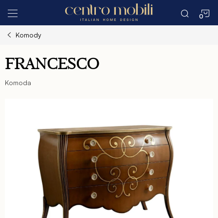
Prejsť
N
na
obsah
Komody
K
FRANCESCO
Komoda