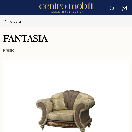
Prejsť
N
na
obsah
Kreslá
K
FANTASIA
Kreslo