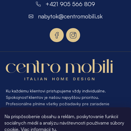
á
+421 905 566 809
p
nabytok
@
centromobili.sk
ä
t
i
e
Ku každému klientovi pristupujeme vždy individuálne.
Spokojnosť klientov je našou najvyššou prioritou.
Profesionálne plníme všetky požiadavky pre zariadenie
interiéru od A po Z. Ak požadujete návrh a výrobu atypického
Na prispôsobenie obsahu a reklám, poskytovanie funkcií
nábytku na mieru, presne pre váš interiér, je pre nás
sociálnych médií a analýzu návštevnosti používame súbory
samozrejmosťou Vám vyhovieť.
cookie. Viac informácií
tu
.