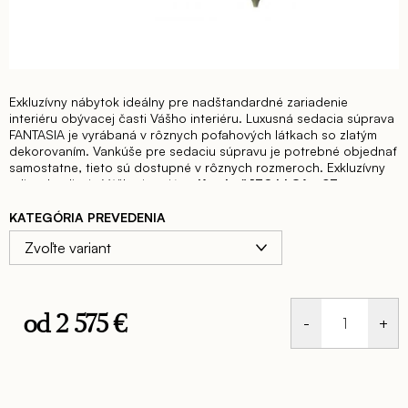
Exkluzívny nábytok ideálny pre nadštandardné zariadenie
interiéru obývacej časti Vášho interiéru. Luxusná sedacia súprava
FANTASIA je vyrábaná v rôznych poťahových látkach so zlatým
dekorovaním. Vankúše pre sedaciu súpravu je potrebné objednať
samostatne, tieto sú dostupné v rôznych rozmeroch.
Exkluzívny
taliansky dizajn Vášho interiéru.
Kreslo š.130 hl.86 v.97 cm
KATEGÓRIA PREVEDENIA
od
2 575 €
Jednotková
cena: