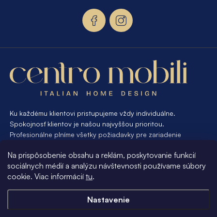
t
i
e
Ku každému klientovi pristupujeme vždy individuálne.
Spokojnosť klientov je našou najvyššou prioritou.
Profesionálne plníme všetky požiadavky pre zariadenie
interiéru od A po Z. Ak požadujete návrh a výrobu atypického
Na prispôsobenie obsahu a reklám, poskytovanie funkcií
nábytku na mieru, presne pre váš interiér, je pre nás
sociálnych médií a analýzu návštevnosti používame súbory
samozrejmosťou Vám vyhovieť.
cookie. Viac informácií
tu
.
Informácie pre vás
Nastavenie