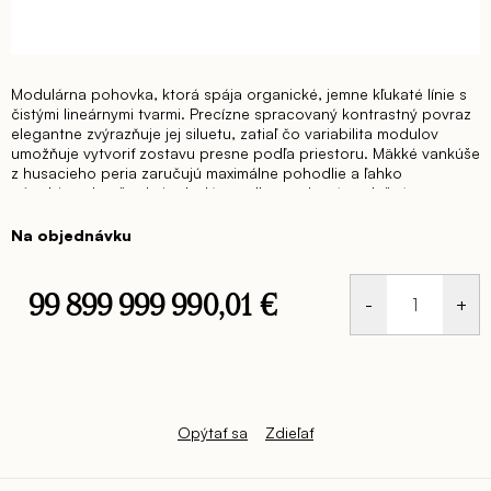
Modulárna pohovka, ktorá spája organické, jemne kľukaté línie s
čistými lineárnymi tvarmi. Precízne spracovaný kontrastný povraz
elegantne zvýrazňuje jej siluetu, zatiaľ čo variabilita modulov
umožňuje vytvoriť zostavu presne podľa priestoru. Mäkké vankúše
z husacieho peria zaručujú maximálne pohodlie a ľahko
pôsobiaca konštrukcia dodáva celku moderný, vzdušný
charakter.
Na objednávku
99 899 999 990,01 €
Jednotková
cena:
Opýtať sa
Zdieľať