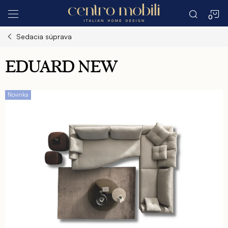
Prejsť
N
na
obsah
Sedacia súprava
K
EDUARD NEW
Novinka