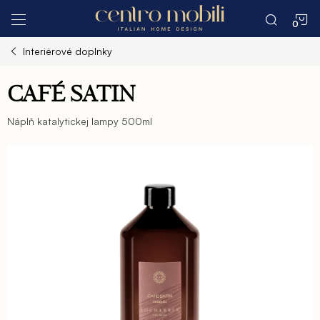
Prejsť
N
na
obsah
Interiérové doplnky
K
CAFÉ SATIN
Náplň katalytickej lampy 500ml