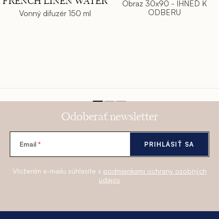
FRENCH LINEN WATER
Obraz 30x90 - IHNEĎ K
ODBERU
Vonný difuzér 150 ml
Odoberať newsletter
Email
PRIHLÁSIŤ SA
Vložením e-mailu súhlasíte s
podmienkami ochrany osobných
údajov
Z