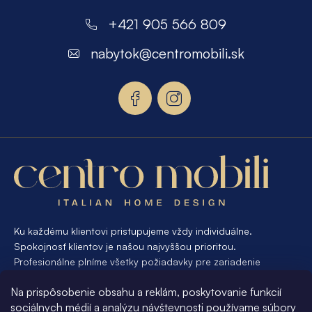
á
+421 905 566 809
p
nabytok
@
centromobili.sk
ä
t
i
e
Ku každému klientovi pristupujeme vždy individuálne.
Spokojnosť klientov je našou najvyššou prioritou.
Profesionálne plníme všetky požiadavky pre zariadenie
interiéru od A po Z. Ak požadujete návrh a výrobu atypického
Na prispôsobenie obsahu a reklám, poskytovanie funkcií
nábytku na mieru, presne pre váš interiér, je pre nás
sociálnych médií a analýzu návštevnosti používame súbory
samozrejmosťou Vám vyhovieť.