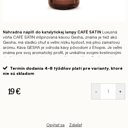
Náhradná náplň do katalytickej lampy CAFÉ SATIN
Luxusná
vôňa CAFÉ SATIN inšpirovaná kávou Gesha, známa je tiež ako
Geisha, má sladkú chuť a veľmi nízku kyslosť, má plnú zamatovú
arómu.
Káva GESHA je odroda kávy pôvodom z Etiopie. Je veľmi
známa pre svoj aromatický profil, je unikátna svojimi kvetinovými
sladkými tónmi, vysokú cenu a exkluzivitu, Káva Gesha začína
svoju cestu zberom tých najzrelších plodov. Pestovatelia
preferujú ručný zber, aby zaistili správny výber zrelých bobúľ. Čím
Termín dodania 4-8 týždňov platí pre varianty, ktoré
zrelšie plody, tým sladší je aromatický profil kávy.
Káva GESHA je
nie sú skladom
jednou z najlepších káv na svete.
Aká je ale luxusná vôňa CAFÉ
SATIN?
Je sladká a jemná zároveň, je hodvábna, zmyselná,
zvodná, teplá, sofistikovaná. mäkká. Je ženská a pri tom
19 €
pripomínajúca luxusný návykový pánsky parfum.
JE SKRÁTKA
NEZABUDNUTEĽNÁ.
Jednotková
Horký tón kávy a sladkosť vanilky sú v tejto
vôni v perfektnej rovnováhe, magický dualizmus ruže a pelargónie
cena:
nabíjajú túto vôňu ženskosťou. V tejto vôni nájdete výrazné
kvetinové tóny, jemné tóny kvalitnej čokolády, medu a dokonca aj
čierneho čaju.
Elegantná komplexná interiérová vôňa, ktorá zahalí
vaše zmysly ako hodvábne zamatové pohladenie.
Vôňa je teplá,
Opýtať sa
Zdieľať