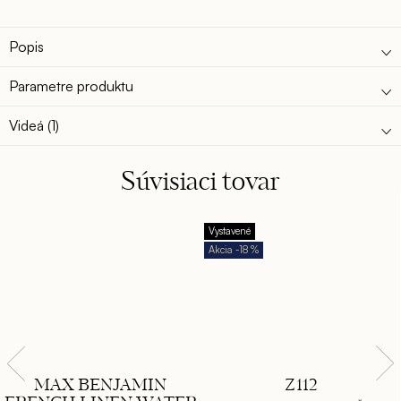
hodvábna, zvodná, sladká, tajomná, ktorá vás objíme a
uchváti.
Popis
Parametre produktu
Videá (1)
Súvisiaci tovar
Vystavené
-18 %
MAX BENJAMIN
Z112