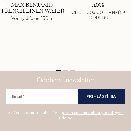
MAX BENJAMIN
A009
FRENCH LINEN WATER
Obraz 100x100 - IHNEĎ K
ODBERU
Vonný difuzér 150 ml
Odoberať newsletter
Email
PRIHLÁSIŤ SA
Vložením e-mailu súhlasíte s
podmienkami ochrany osobných
údajov