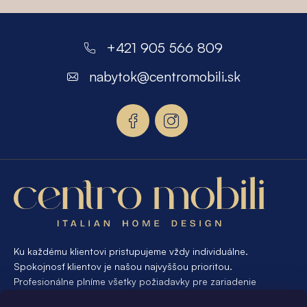
Z
á
+421 905 566 809
p
nabytok
@
centromobili.sk
ä
t
i
e
Ku každému klientovi pristupujeme vždy individuálne.
Spokojnosť klientov je našou najvyššou prioritou.
Profesionálne plníme všetky požiadavky pre zariadenie
interiéru od A po Z. Ak požadujete návrh a výrobu atypického