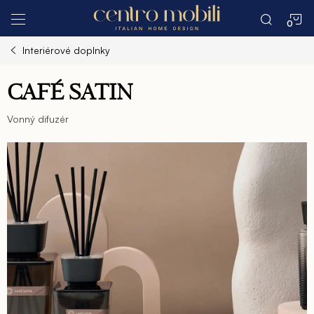
Prejsť
N
na
obsah
Interiérové doplnky
K
CAFÉ SATIN
Vonný difuzér