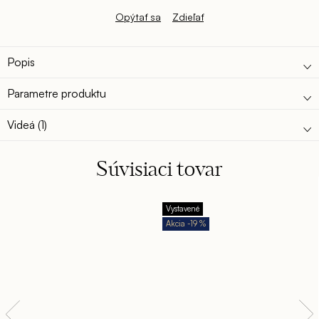
zvodná, sladká, tajomná, ktorá vás objíme a uchváti.
Opýtať sa
Zdieľať
Popis
Parametre produktu
Videá (1)
Súvisiaci tovar
Vystavené
-19 %