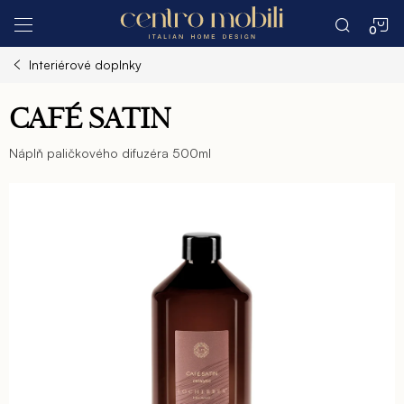
Prejsť
N
na
obsah
Interiérové doplnky
K
CAFÉ SATIN
Náplň paličkového difuzéra 500ml