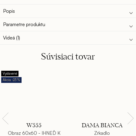
zvodná, sladká, tajomná, ktorá vás objíme a uchváti.
Popis
Parametre produktu
Videá (1)
Súvisiaci tovar
Vystavené
-23 %
W555
DAMA BIANCA
Obraz 60x60 - IHNEĎ K
Zrkadlo