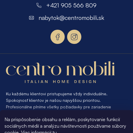
á
+421 905 566 809
p
nabytok
@
centromobili.sk
ä
t
i
e
Ku každému klientovi pristupujeme vždy individuálne.
Spokojnosť klientov je našou najvyššou prioritou.
Profesionálne plníme všetky požiadavky pre zariadenie
interiéru od A po Z. Ak požadujete návrh a výrobu atypického
Na prispôsobenie obsahu a reklám, poskytovanie funkcií
nábytku na mieru, presne pre váš interiér, je pre nás
sociálnych médií a analýzu návštevnosti používame súbory
samozrejmosťou Vám vyhovieť.
cookie. Viac informácií
tu
.