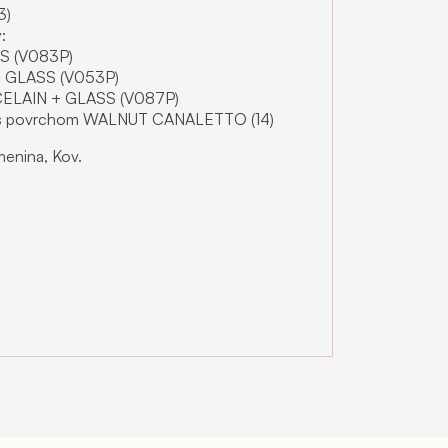
3)
:
 (V083P)
GLASS (V053P)
LAIN + GLASS (V087P)
eva s povrchom WALNUT CANALETTO (14)
menina, Kov.