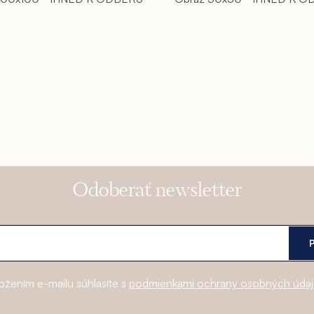
Odoberať newsletter
ožením e-mailu súhlasíte s
podmienkami ochrany osobných úda