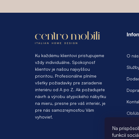
Z
á
Info
p
ä
Ku každému klientovi pristupujeme
O nás
vždy individuálne. Spokojnosť
t
Služb
klientov je našou najvyššou
prioritou. Profesionálne plníme
i
Dodac
všetky požiadavky pre zariadenie
e
interiéru od A po Z. Ak požadujete
Dopra
návrh a výrobu atypického nábytku
Konta
na mieru, presne pre váš interiér, je
pre nás samozrejmosťou Vám
Obľúb
vyhovieť.
Na prispôso
funkcií soci