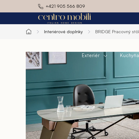
Prejsť
+421 905 566 809
na
obsah
Interiérové doplnky
BRIDGE
Pracovný stô
Domov
Exteriér
Kuchyň