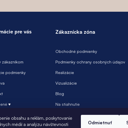
rmácie pre vás
Zákaznícka zóna
Obchodné podmienky
y zákazníkom
Podmienky ochrany osobných údajov
ie podmienky
Realizácie
va
Vizualizácie
kt
Blog
ené ♥
Na stiahnutie
Prihlásenie
benie obsahu a reklám, poskytovanie
Odmietnuť
álnych médií a analýzu návštevnosti