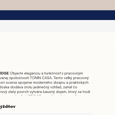
Pracovňa
Predsieň
Detská izba
RIDGE
Objavte eleganciu a funkčnosť s pracovným
anej spoločnosti TONIN CASA. Tento veľký pracovný
ktorí ocenia spojenie moderného dizajnu a praktických
doska dodáva stolu jedinečný vzhľad, zatiaľ čo
ový zlatý povrch vytvára luxusný dojem, ktorý sa hodí
prostredia.
Stôl BRIDGE sa pýši mäkkým profilom a
senými hranami, čo zaručuje pohodlnú podporu počas
Jeho dizajn je premyslený tak, aby podporoval
týždňov
 symbolizované názvom „Bridge“ – most. Tento stôl je
ale aj priestorom pre kreatívne myšlienky a spoluprácu.