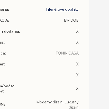
ória
:
Interiérové doplnky
KCIA
:
BRIDGE
ín dodania
:
X
áž
:
X
bca
:
TONIN CASA
er
:
X
X
m/počet
X
ov
:
Moderný dizajn, Luxusný
JN
:
dizajn