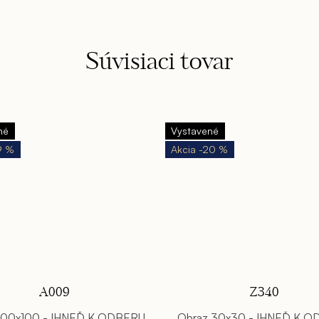
Súvisiaci tovar
né
Vystavené
9 %
-20 %
A009
Z340
100x100 - IHNEĎ K ODBERU
Obraz 30x30 - IHNEĎ K 