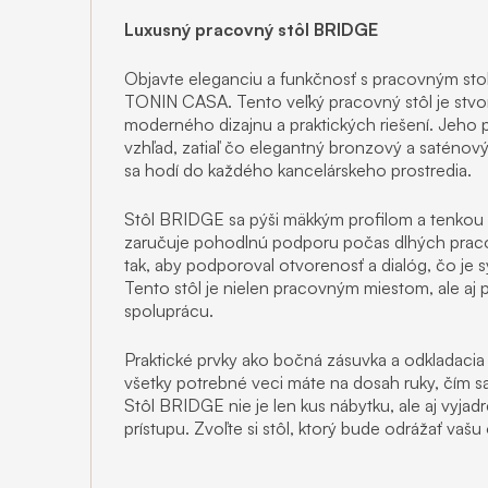
Luxusný pracovný
stôl BRIDGE
Objavte eleganciu a funkčnosť s pracovným s
TONIN CASA. Tento veľký pracovný stôl je stvor
moderného dizajnu a praktických riešení. Jeho
vzhľad, zatiaľ čo elegantný bronzový a saténový
sa hodí do každého kancelárskeho prostredia.
Stôl BRIDGE sa pýši mäkkým profilom a tenkou
zaručuje pohodlnú podporu počas dlhých praco
tak, aby podporoval otvorenosť a dialóg, čo j
Tento stôl je nielen pracovným miestom, ale aj 
spoluprácu.
Praktické prvky ako bočná zásuvka a odkladacia 
všetky potrebné veci máte na dosah ruky, čím sa
Stôl BRIDGE nie je len kus nábytku, ale aj vyja
prístupu. Zvoľte si stôl, ktorý bude odrážať vaš