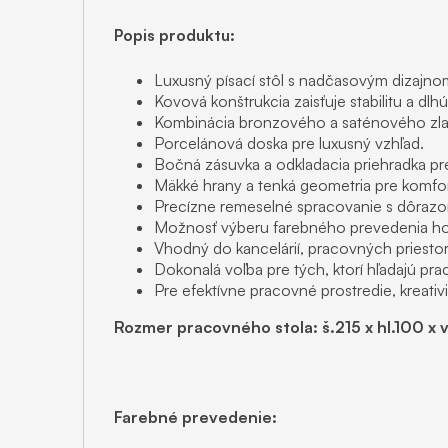
Popis produktu:
Luxusný písací stôl s nadčasovým dizajno
Kovová konštrukcia zaisťuje stabilitu a dlhú
Kombinácia bronzového a saténového zl
Porcelánová doska pre luxusný vzhľad.
Bočná zásuvka a odkladacia priehradka pr
Mäkké hrany a tenká geometria pre komfor
Precízne remeselné spracovanie s dôrazom
Možnosť výberu farebného prevedenia h
Vhodný do kancelárií, pracovných priestoro
Dokonalá voľba pre tých, ktorí hľadajú pra
Pre efektívne pracovné prostredie, kreativ
Rozmer pracovného stola: š.215 x hl.100 x 
Farebné prevedenie: