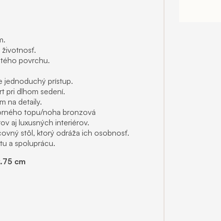
m.
 životnosť.
atého povrchu.
e jednoduchý prístup.
t pri dlhom sedení.
 na detaily.
orného topu/noha bronzová
v aj luxusných interiérov.
covný stôl, ktorý odráža ich osobnosť.
itu a spoluprácu.
v.75 cm