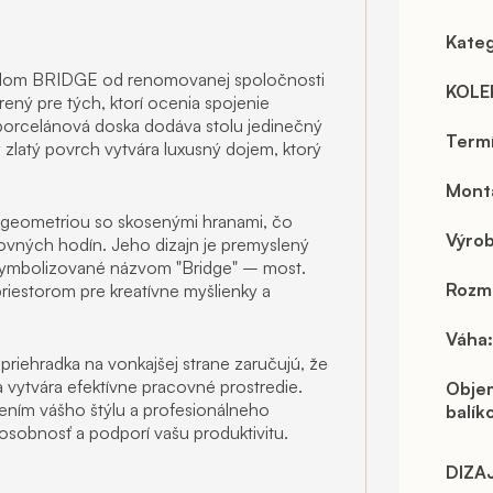
Kateg
tolom BRIDGE od renomovanej spoločnosti
KOLE
ený pre tých, ktorí ocenia spojenie
 porcelánová doska dodáva stolu jedinečný
Term
 zlatý povrch vytvára luxusný dojem, ktorý
Mont
 geometriou so skosenými hranami, čo
Výro
vných hodín. Jeho dizajn je premyslený
e symbolizované názvom "Bridge" – most.
Rozm
priestorom pre kreatívne myšlienky a
Váha
:
priehradka na vonkajšej strane zaručujú, že
 vytvára efektívne pracovné prostredie.
Obje
drením vášho štýlu a profesionálneho
balík
u osobnosť a podporí vašu produktivitu.
DIZA