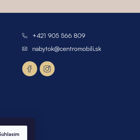
+421 905 566 809
nabytok
@
centromobili.sk
Súhlasím