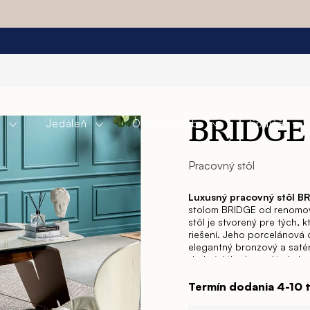
l
a
Jedáleň
Obývacia izba
Spálňa
BRIDGE
Pracovný stôl
Luxusný pracovný
stôl B
stolom BRIDGE od renomov
stôl je stvorený pre tých, 
riešení. Jeho porcelánová 
elegantný bronzový a satén
do každého kancelárskeho 
tenkou geometriou so sko
dlhých pracovných hodín. 
Termín dodania 4-10 
otvorenosť a dialóg, čo je
nielen pracovným miestom, 