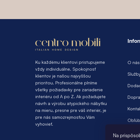
Z
á
Info
p
ä
Ku každému klientovi pristupujeme
O nás
vždy individuálne. Spokojnosť
t
Služb
klientov je našou najvyššou
prioritou. Profesionálne plníme
i
Dodac
všetky požiadavky pre zariadenie
e
interiéru od A po Z. Ak požadujete
Dopra
návrh a výrobu atypického nábytku
Konta
na mieru, presne pre váš interiér, je
pre nás samozrejmosťou Vám
Obľúb
vyhovieť.
Na prispôso