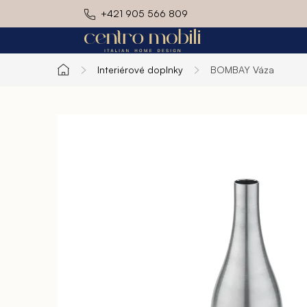
Prejsť
+421 905 566 809
na
obsah
Interiérové doplnky
BOMBAY
Váza
Domov
Exteriér
Kuchyň