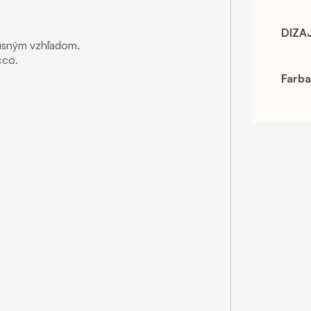
DIZA
xusným vzhľadom.
cco.
Farba