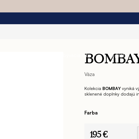
a
Jedáleň
Obývacia izba
Spálňa
BOMBA
Váza
Kolekcia
BOMBAY
vyniká v
sklenené doplnky dodajú int
Farba
195 €