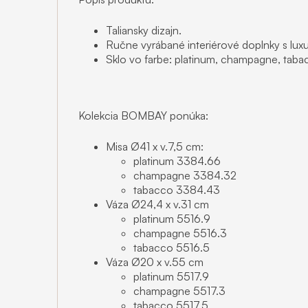
Taliansky dizajn.
Ručne vyrábané interiérové doplnky s lu
Sklo vo farbe: platinum, champagne, taba
Kolekcia BOMBAY ponúka:
Misa Ø41 x v.7,5 cm:
platinum 3384.66
champagne 3384.32
tabacco 3384.43
Váza Ø24,4 x v.31 cm
platinum 5516.9
champagne 5516.3
tabacco 5516.5
Váza Ø20 x v.55 cm
platinum 5517.9
champagne 5517.3
tabacco 5517.5