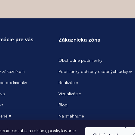
rmácie pre vás
Zákaznícka zóna
Obchodné podmienky
y zákazníkom
Podmienky ochrany osobných údajov
ie podmienky
Realizácie
va
Vizualizácie
kt
Blog
ené ♥
Na stiahnutie
Prihlásenie
benie obsahu a reklám, poskytovanie