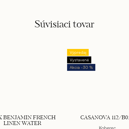
Súvisiaci tovar
Výpredaj
Vystavené
-30 %
 BENJAMIN FRENCH
CASANOVA 112/B0
LINEN WATER
Koberec