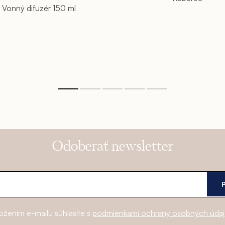
Vonný difuzér 150 ml
Odoberať newsletter
ožením e-mailu súhlasíte s
podmienkami ochrany osobných úda