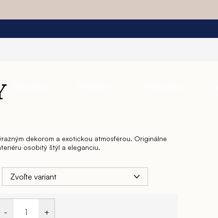
Pracovňa
Predsieň
Detská izba
Y
ýrazným dekorom a exotickou atmosférou. Originálne
eriéru osobitý štýl a eleganciu.