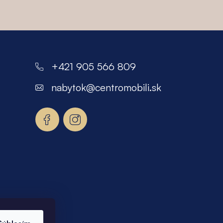
+421 905 566 809
nabytok
@
centromobili.sk