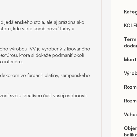
Kateg
 jedálenského stola, ale aj prázdna ako
KOLE
toru, kde viete kombinovať farby a
Term
doda
eho výrobcu IVV je vyrobený z lisovaného
extúrou, ktorá si dokáže podmaniť okolí
Mont
 interiéru.
Výro
 dekorom vo farbách platiny, šampanského
Rozm
oriť svoju kreatívnu časť vašej osobnosti.
Rozme
Váha
:
Obje
balík