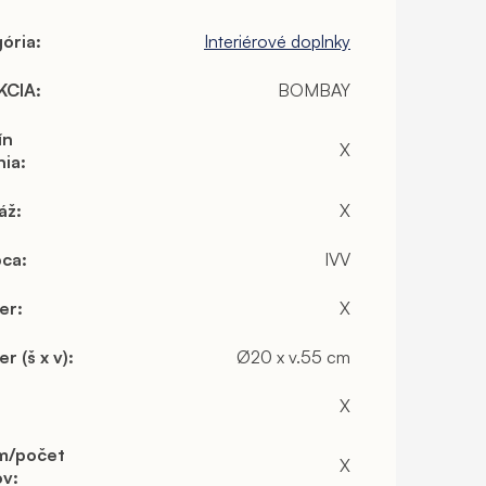
ória
:
Interiérové doplnky
KCIA
:
BOMBAY
ín
X
nia
:
áž
:
X
bca
:
IVV
er
:
X
r (š x v)
:
Ø20 x v.55 cm
X
m/počet
X
ov
: