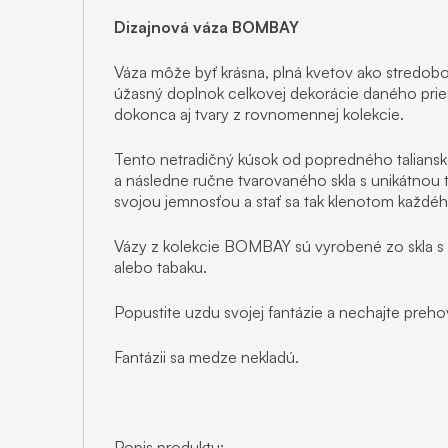
Dizajnová váza BOMBAY
Váza môže byť krásna, plná kvetov ako stredobod
úžasný doplnok celkovej dekorácie daného pries
dokonca aj tvary z rovnomennej kolekcie.
Tento netradičný kúsok od popredného taliansk
a následne ručne tvarovaného skla s unikátnou t
svojou jemnosťou a stať sa tak klenotom každého
Vázy z kolekcie BOMBAY sú vyrobené zo skla s
alebo tabaku.
Popustite uzdu svojej fantázie a nechajte prehov
Fantázii sa medze nekladú.
Popis produktu: