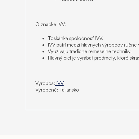
O značke IVV:
Toskánka spoločnosť IVV.
IVV patrí medzi hlavných výrobcov ručne 
Využívajú tradičné remeselné techniky.
Hlavný cieľ je vyrábať predmety, ktoré skráš
Výrobca:
IVV
Vyrobené: Taliansko