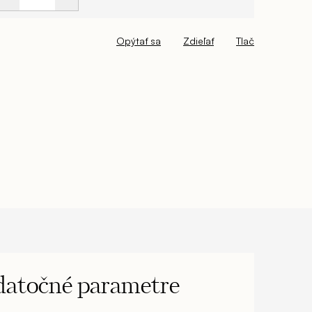
Opýtať sa
Zdieľať
Tlač
atočné parametre